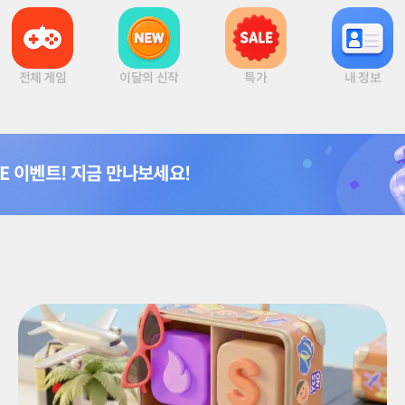
전체 게임
이달의 신작
특가
내 정보
E 이벤트! 지금 만나보세요!