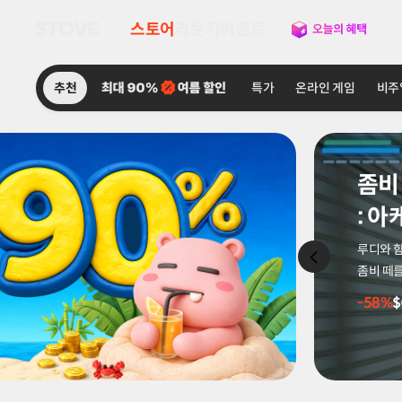
스토어
라운지
이벤트
추천
특가
온라인 게임
비주
좀비
: 
루디와 함
좀비 떼를
-58%
$