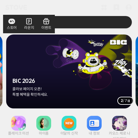
스토어
라운지
이벤트
BIC 2026
콜라보 페이지 오픈!
특별 혜택을 확인하세요.
2
/
7
플레이크 미션
마이홈
이달의 신작
내 정보
카오스 제로 나