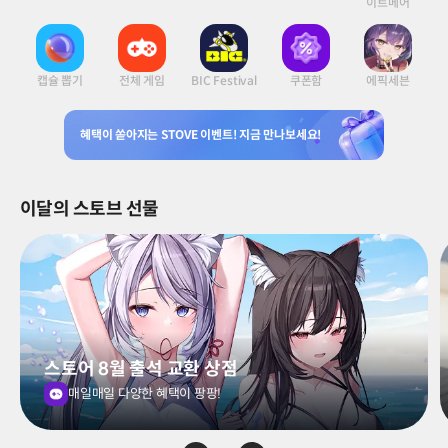
이트메어
캡슐 뽑기
전체 게임
BIC Festival
쿠폰함
에픽세븐
혜택이 쏟아지는 STOVE 이벤트! 지금 만나보세요!
이달의 스토브 선물
스토어 8월 출석 교환 상점
매일매일 다양한 혜택이 팡팡!