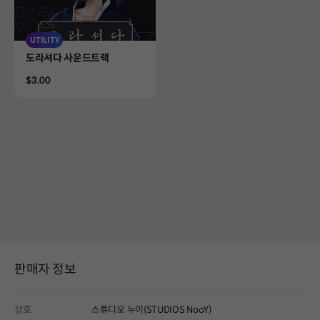
UTILITY
Product
도라셔다 사운드트랙
Price
$3.00
판매자 정보
상호
스튜디오 누이(STUDIOS NooY)