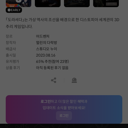
EARLY
「도라셔다」는 가상 역사의 조선을 배경으로 한 디스토피아 세계관의 3D
추리 게임입니다.
장르
어드벤처
창작자
멀린의 다락방
배급사
스튜디오 누이
출시일
2023.08.16
유저평가
65% 추천(참여 23명)
상품 후기
아직 등록된 후기 없음
공유하기
신고하기
로그인
하고 더 많은 할인 혜택과
업데이트 소식을 받아보세요!
로그인