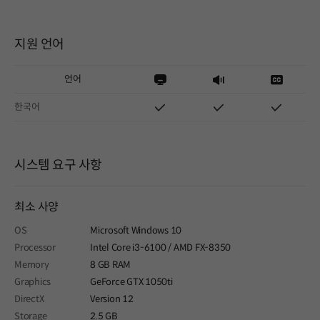
지원 언어
언어
한국어
시스템 요구 사항
최소 사양
OS
Microsoft Windows 10
Processor
Intel Core i3-6100 / AMD FX-8350
Memory
8 GB RAM
Graphics
GeForce GTX 1050ti
DirectX
Version 12
Storage
2.5 GB