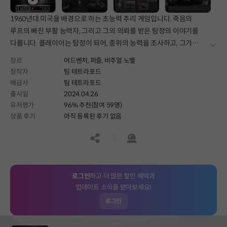
1960년대 미국을 배경으로 하는 초능력 추리 게임입니다. 죽음의
루프의 빠진 부활 능력자, 그리고 그의 의뢰를 받은 탐정의 이야기를
다룹니다. 플레이어는 탐정이 되어, 중위의 능력을 조사하고, 그가
더보
영원한 죽음을 맞도록 도와야 합니다.
장르
어드벤처,
퍼즐,
비주얼 노벨
창작자
팀 테트라포드
배급사
팀 테트라포드
출시일
2024.04.26
유저평가
96% 추천(참여 59명)
상품 후기
아직 등록된 후기 없음
공유하기
신고하기
로그인
하고 더 많은 할인 혜택과
업데이트 소식을 받아보세요!
로그인