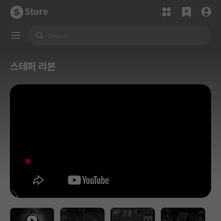
Store
스테퍼 리본