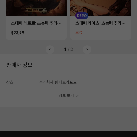
DEMO
Product
Product
스테퍼 레트로: 초능력 추리
스테퍼 케이스: 초능력 추리
퀘스트
어드벤처 DEMO
Price
Price
$23.99
무료
1
/ 2
판매자 정보
상호
주식회사 팀 테트라포드
정보 보기