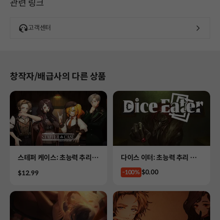
관련 링크
고객센터
창작자/배급사의 다른 상품
Product
Product
스테퍼 케이스: 초능력 추리
다이스 이터: 초능력 추리 카
어드벤처
드게임
Price
$0.00
Price
-100%
$12.99