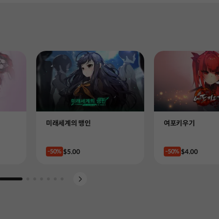
Product
Product
미래세계의 맹인
여포키우기
Price
Price
$5.00
$4.00
-50%
-50%
Go to slide 1
Go to slide 2
Go to slide 3
Go to slide 4
Go to slide 5
Go to slide 6
Go to slide 7