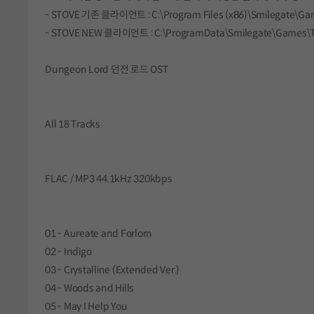
- STOVE 기존 클라이언트 : C:\Program Files (x86)\Smilegate\G
- STOVE NEW 클라이언트 : C:\ProgramData\Smilegate\Games\
Dungeon Lord 던전 로드 OST
All 18 Tracks
FLAC / MP3 44.1kHz 320kbps
01 - Aureate and Forlorn
02 - Indigo
03 - Crystalline (Extended Ver.)
04 - Woods and Hills
05 - May I Help You