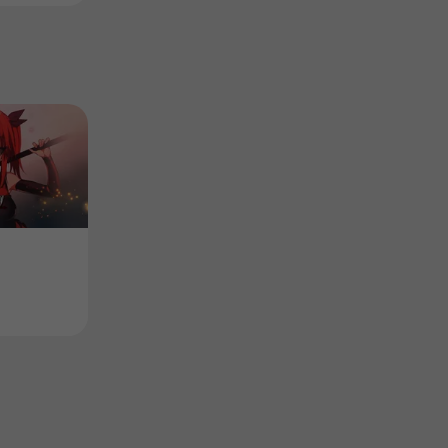
Product
Product
러브 플루트
기적의 분식집
Price
Price
$5.00
$5.00
-50%
-50%