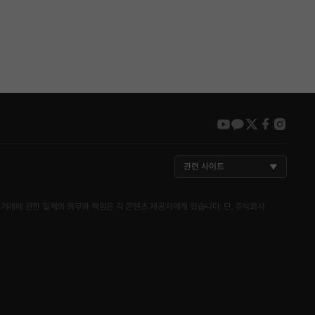
youtube
kakao
twitter
faceboo
insta
관련 사이트
거래에 관한 일체의 의무와 책임은 각 콘텐츠 제공자에게 있습니다. 단, 주식회사