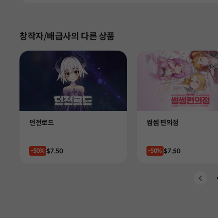
창작자/배급사의 다른 상품
Product
Product
던전로드
썸썸 편의점
Price
Price
$7.50
$7.50
-50%
-50%