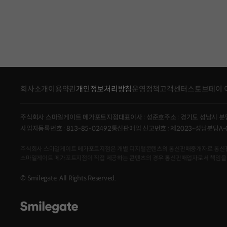
회사소개
이용약관
개인정보처리방침
운영정책
고객센터
스토브페이 
주식회사 스마일게이트 메가포트지점
대표이사 : 성준호
주소 : 경기도 성남시 분
사업자등록번호 : 813-85-02492
통신판매업 신고번호 : 제2023-성남분당A-
주식회사 스마일게이트 메가포트지점은 개별 디지털콘텐츠의 통신판매중개자로 통신판매의 당
스마일게이트 메가포트지점이 직접 제공하는 콘텐츠의 경우 통신판매업자로서 책임을
© Smilegate. All Rights Reserved.