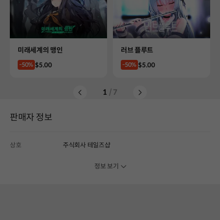
Product
Product
미래세계의 맹인
러브 플루트
Price
Price
$5.00
$5.00
-50%
-50%
1
/ 7
판매자 정보
상호
주식회사 테일즈샵
정보 보기