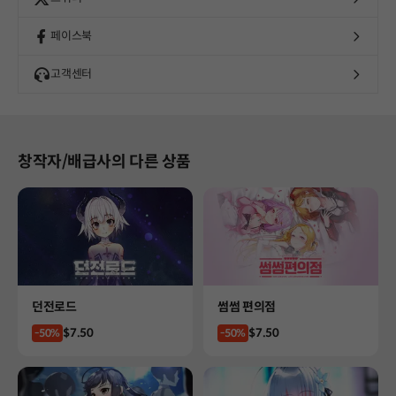
페이스북
고객센터
창작자/배급사의 다른 상품
Product
Product
던전로드
썸썸 편의점
Price
Price
$7.50
$7.50
-50%
-50%