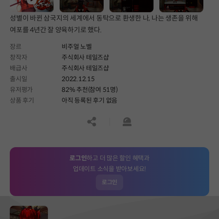
성별이 바뀐 삼국지의 세계에서 동탁으로 환생한 나, 나는 생존을 위해
여포를 4년간 잘 양육하기로 했다.
장르
비주얼 노벨
창작자
주식회사 테일즈샵
배급사
주식회사 테일즈샵
출시일
2022.12.15
유저평가
82% 추천(참여 51명)
상품 후기
아직 등록된 후기 없음
공유하기
신고하기
로그인
하고 더 많은 할인 혜택과
업데이트 소식을 받아보세요!
로그인