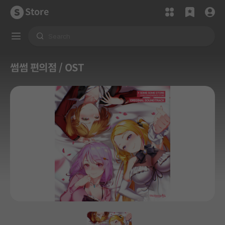
Store
썸썸 편의점 / OST