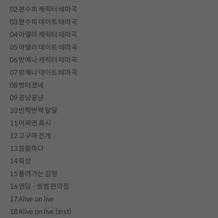
02 편수희 캐릭터 테마곡
03 편수희 데이트 테마곡
04 아델라 캐릭터 테마곡
05 아델라 데이트 테마곡
06 방예나 캐릭터 테마곡
07 방예나 데이트 테마곡
08 빵터졌네
09 꽁냥꽁냥
10 반짝반짝 달달
11 어쩌면 혹시
12 고구마 전개
13 쓸쓸하다
14 회상
15 풀려가는 감정
16 엔딩 - 썸썸 편의점
17 Alive on live
18 Alive on live (inst)