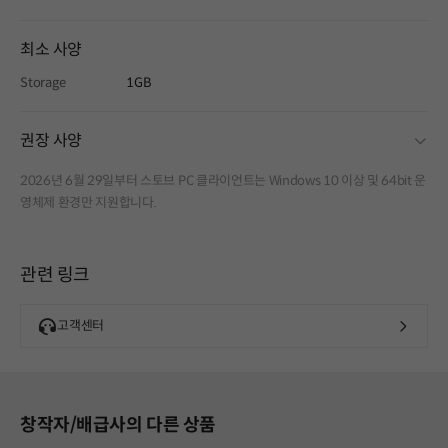
최소 사양
Storage
1GB
fold
권장 사양
2026년 6월 29일부터 스토브 PC 클라이언트는 Windows 10 이상 및 64bit 운
영체제 환경만 지원합니다.
관련 링크
고객센터
창작자/배급사의 다른 상품