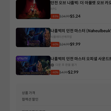
던전 오브 나흘벅: 더 아뮬렛 오브 카
RPG
$5.24
$34.99
-85%
나흘벅의 던전 마스터 (Naheulbeuk's
시뮬레이션
캐주얼
$9.99
$24.99
-60%
나흘벅의 던전 마스터 오피셜 사운드
UTILITY
다운 후 환불 불가
$2.99
$4.99
-40%
상품 가격
컬렉션 할인