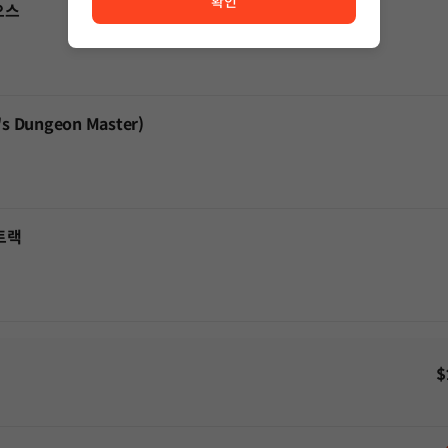
확인
오스
 Dungeon Master)
트랙
$