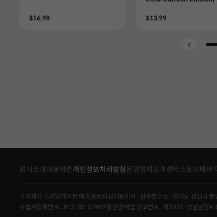
Price
Price
$16.98
$13.99
Go 
회사소개
이용약관
개인정보처리방침
운영정책
고객센터
스토브페이 
주식회사 스마일게이트 메가포트지점
대표이사 : 성준호
주소 : 경기도 성남시 분
사업자등록번호 : 813-85-02492
통신판매업 신고번호 : 제2023-성남분당A-