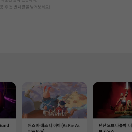
작성된 글이 없습니다.
용 후 첫 번째 글을 남겨보세요!
Product
Product
Sund
애즈 파 애즈 디 아이 (As Far As
던전 오브 나흘벅: 더
The Eye)
브 카오스