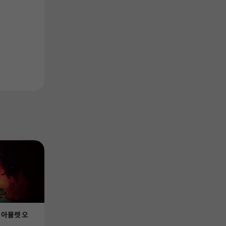
Product
Product
 아뮬렛 오
리컴파일 (Recompile)
애쉬 워커스 (A