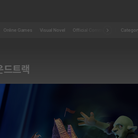
Online Games
Visual Novel
Official Community
STOVE I
Categor
사운드트랙