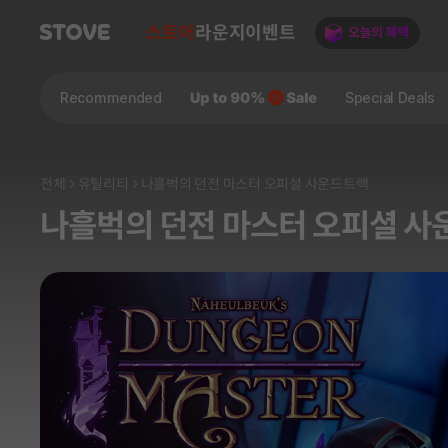
스토어
라운지
이벤트
Recommended
Special Deals
전체
유틸리티
나흘벅의 던전 마스터 오피셜 사운드트랙
나흘벅의 던전 마스터 오피셜 