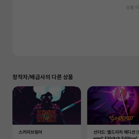
상품 이
창작자/배급사의 다른 상품
Product
Product
스커지브링어
선더드: 엘드리치 에디션 (
ered: Eldritch Edition)