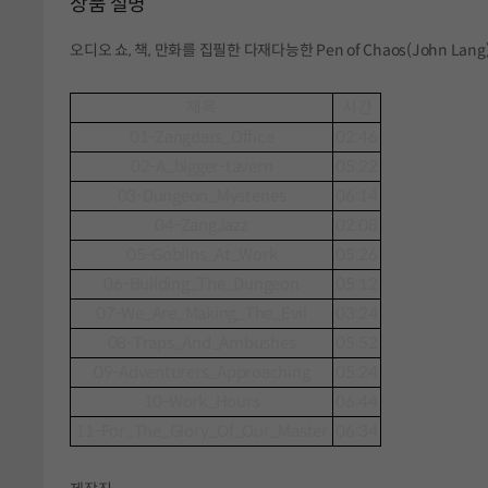
상품 설명
오디오 쇼, 책, 만화를 집필한 다재다능한 Pen of Chaos(John L
제목
시간
01-Zangdars_Office
02:46
02-A_bigger-tavern
05:22
03-Dungeon_Mysteries
06:14
04-ZangJazz
02:08
05-Goblins_At_Work
05:26
06-Building_The_Dungeon
05:12
07-We_Are_Making_The_Evil
03:24
08-Traps_And_Ambushes
05:52
09-Adventurers_Approaching
05:24
10-Work_Hours
06:44
11-For_The_Glory_Of_Our_Master
06:34