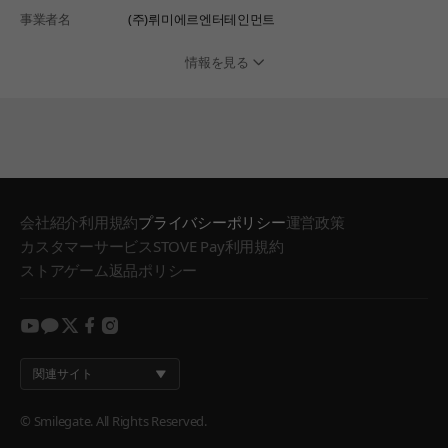
事業者名
(주)뤼미에르엔터테인먼트
情報を見る
会社紹介
利用規約
プライバシーポリシー
運営政策
カスタマーサービス
STOVE Pay利用規約
ストアゲーム返品ポリシー
youtube
kakao
twitter
facebook
instagram
関連サイト
© Smilegate. All Rights Reserved.