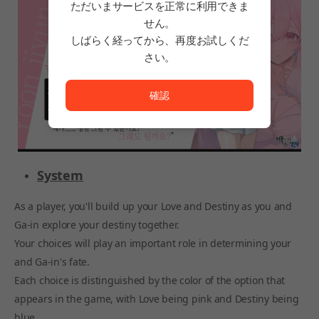
ただいまサービスを正常に利用できま
せん。
しばらく経ってから、再度お試しくだ
さい。
ただいまサービスを正常に利用できません。<br/>
確認
System
As a player, you'll build up your Love and Destiny as you and
Ga-in explore your destiny together.
Your choices will play an important role in determining your
and Ga-in's fate.
Each choice is distinguished by the color of the option that
appears in the game, with Love being pink and Destiny being
blue.