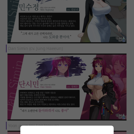
Dan Simin (cv. Jung Haeeun)
Yoon jiyun (cv. Lee Jooeun)