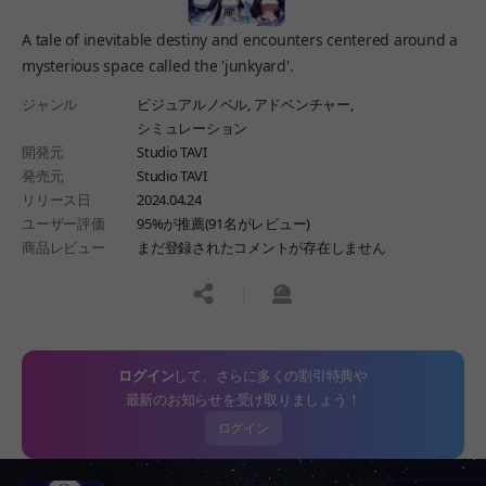
A tale of inevitable destiny and encounters centered around a
mysterious space called the 'junkyard'.
ジャンル
ビジュアルノベル,
アドベンチャー,
シミュレーション
開発元
Studio TAVI
発売元
Studio TAVI
リリース日
2024.04.24
ユーザー評価
95%が推薦(91名がレビュー)
商品レビュー
まだ登録されたコメントが存在しません
공유하기
신고하기
ログイン
して、さらに多くの割引特典や
最新のお知らせを受け取りましょう！
ログイン