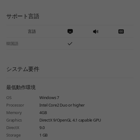
サポート言語
言語
韓国語
システム要件
最低動作環境
OS
Windows 7
Processor
Intel Core2 Duo or higher
Memory
4GB
Graphics
DirectX 9/OpenGL 4.1 capable GPU
DirectX
9.0
Storage
1 GB