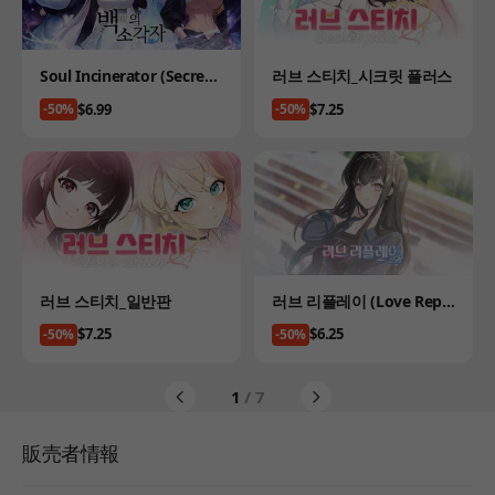
Product
Product
Soul Incinerator (Secret
러브 스티치_시크릿 플러스
Plus)
Price
Price
$6.99
$7.25
-50%
-50%
Product
Product
러브 스티치_일반판
러브 리플레이 (Love Repla
y)
Price
Price
$7.25
$6.25
-50%
-50%
1
/ 7
販売者情報