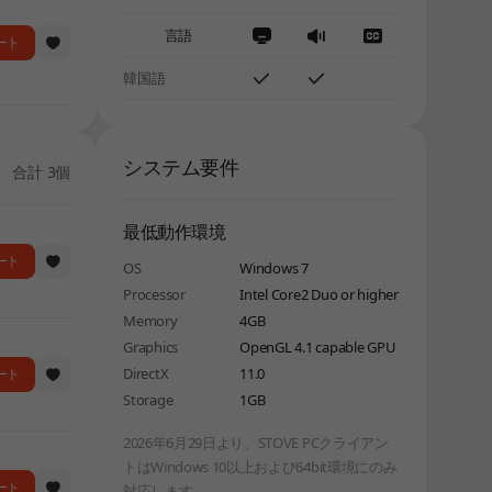
言語
ート
韓国語
システム要件
合計 3個
最低動作環境
ート
OS
Windows 7
Processor
Intel Core2 Duo or higher
Memory
4GB
Graphics
OpenGL 4.1 capable GPU
DirectX
11.0
ート
Storage
1GB
2026年6月29日より、STOVE PCクライアン
トはWindows 10以上および64bit環境にのみ
ート
対応します。