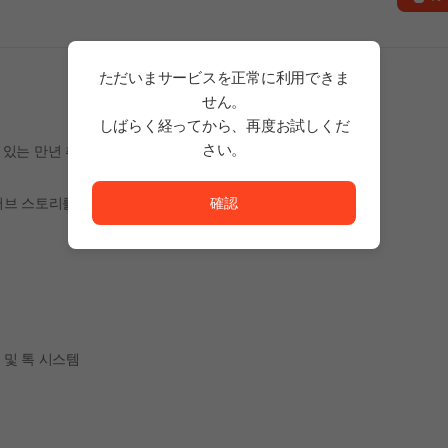
ただいまサービスを正常に利用できま
せん。
しばらく経ってから、再度お試しくだ
さい。
살고 있는 만년 취준생 주인공이
ただいまサービスを正常に利用できません。<br/>
確認
러브 스토리를 담고 있습니다.
 및 톡 시스템