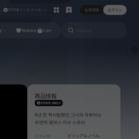
STOVEインストール
会員登録
ログイン
NDIE
y
Studio
Wishlist
Cart
商品情報
STOVE ONLY
8년 전 짝사랑했던 그녀와 재회하는
로맨틱 캠퍼스 러브 스토리
ジャンル
ビジュアルノベル,