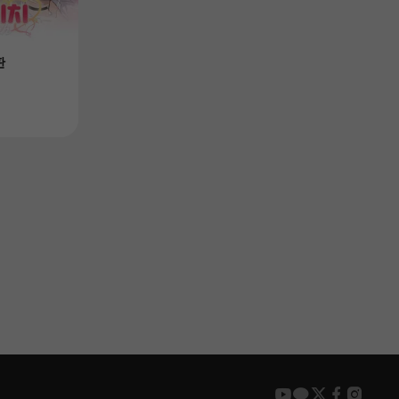
DEMO
Product
Product
판
ドキドキラーメン屋
백의 소각자_
Price
$7.25
-50%
Price
無料
youtube
kakao
twitter
faceboo
insta