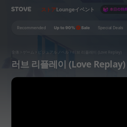
ストア
Lounge
イベント
Recommended
Special Deals
全体
ゲーム
ビジュアルノベル
러브 리플레이 (Love Replay)
러브 리플레이 (Love Replay)