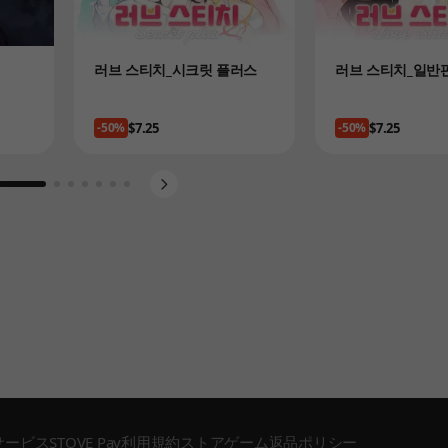
Product
Product
러브 스티치_시크릿 플러스
러브 스티치_일반
Price
Price
$7.25
$7.25
-50%
-50%
Go to slide 1
Go to slide 2
Go to slide 3
Go to slide 4
Go to slide 5
Go to slide 6
Go to slide 7
サービス
STOVE Pay利用規約
ストアゲーム返品ポリシー