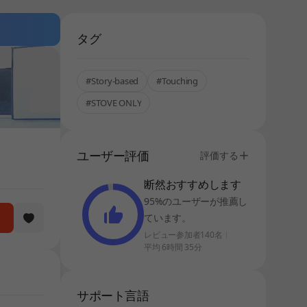
タグ
#Story-based
#Touching
#STOVE ONLY
ユーザー評価
評価する
断然おすすめします
95%のユーザーが推薦し
ています。
レビュー参加者140名
平均 6時間 35分
サポート言語