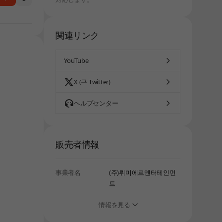
関連リンク
YouTube
X (구 Twitter)
しばらく経ってから、再度お試しください。
ヘルプセンター
販売者情報
事業者名
(주)뤼미에르엔터테인먼
트
情報を見る