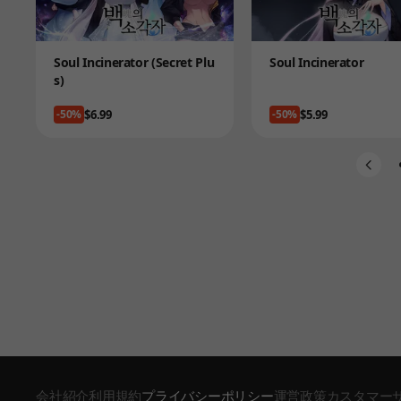
Product
Product
Soul Incinerator (Secret Plu
Soul Incinerator
s)
Price
Price
$6.99
$5.99
-50%
-50%
会社紹介
利用規約
プライバシーポリシー
運営政策
カスタマー