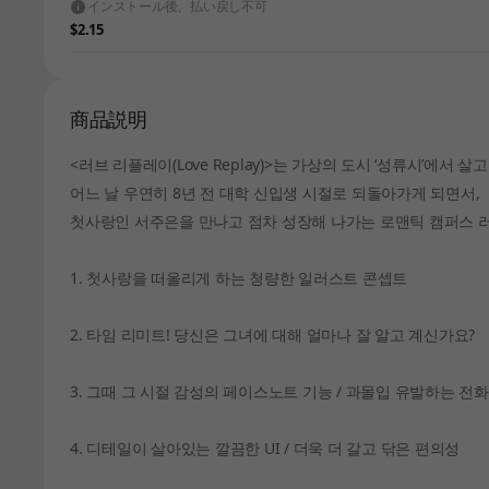
インストール後、払い戻し不可
$2.15
商品説明
<러브 리플레이(Love Replay)>는 가상의 도시 ‘성류시’에서 
어느 날 우연히 8년 전 대학 신입생 시절로 되돌아가게 되면서,
첫사랑인 서주은을 만나고 점차 성장해 나가는 로맨틱 캠퍼스 
1. 첫사랑을 떠올리게 하는 청량한 일러스트 콘셉트
2. 타임 리미트! 당신은 그녀에 대해 얼마나 잘 알고 계신가요?
3. 그때 그 시절 감성의 페이스노트 기능 / 과몰입 유발하는 전화
4. 디테일이 살아있는 깔끔한 UI / 더욱 더 갈고 닦은 편의성