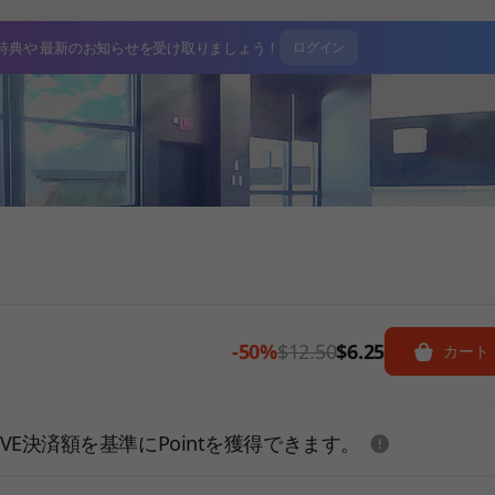
特典や
最新のお知らせを受け取りましょう！
ログイン
-50%
$12.50
$6.25
カート
도움말
E決済額を基準にPointを獲得できます。