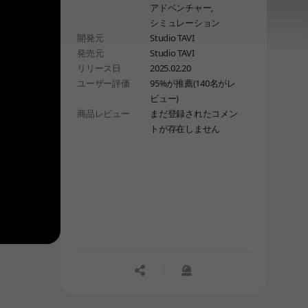
アドベンチャー,
シミュレーション
開発元
Studio TAVI
発売元
Studio TAVI
リリース日
2025.02.20
ユーザー評価
95%が推薦(140名がレ
ビュー)
商品レビュー
まだ登録されたコメン
トが存在しません
공유하기
신고하기