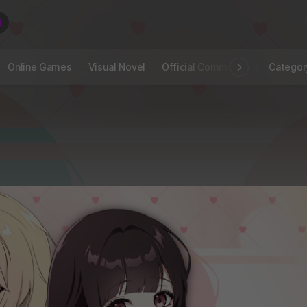
Online Games
Visual Novel
Official Community
STOVE I
Categor