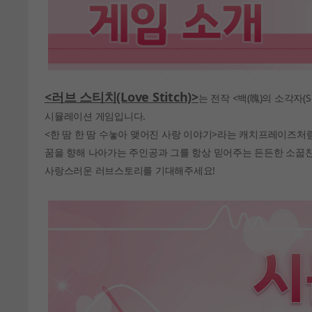
<러브 스티치(Love Stitch)>
는 전작 <백(魄)의 소각자(S
시뮬레이션 게임입니다.
<한 땀 한 땀 수놓아 맺어진 사랑 이야기>라는 캐치프레이즈처럼
꿈을 향해 나아가는 주인공과 그를 항상 믿어주는 든든한 소꿉친
사랑스러운 러브스토리를 기대해주세요!