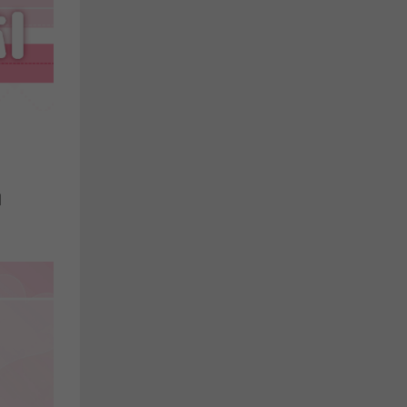
しばらく経ってから、再度お試しください。
애
의