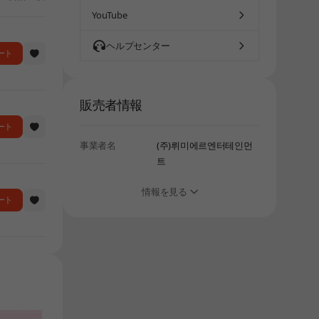
YouTube
ヘルプセンター
ート
販売者情報
ート
事業者名
(주)뤼미에르엔터테인먼
트
情報を見る
ート