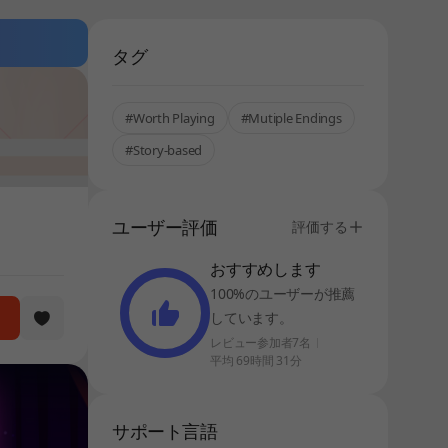
タグ
#Worth Playing
#Mutiple Endings
#Story-based
ユーザー評価
評価する
おすすめします
100%のユーザーが推薦
しています。
レビュー参加者7名
平均 69時間 31分
サポート言語