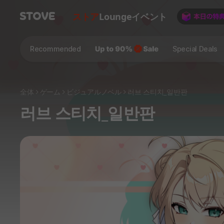
ストア
Lounge
イベント
Recommended
Special Deals
全体
ゲーム
ビジュアルノベル
러브 스티치_일반판
러브 스티치_일반판