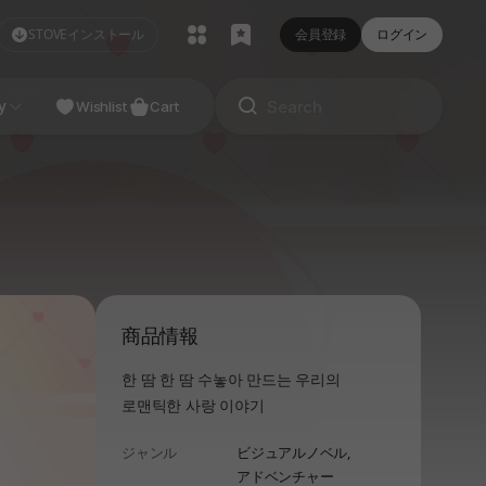
STOVEインストール
会員登録
ログイン
NDIE
y
Studio
Wishlist
Cart
商品情報
한 땀 한 땀 수놓아 만드는 우리의
로맨틱한 사랑 이야기
ジャンル
ビジュアルノベル,
アドベンチャー