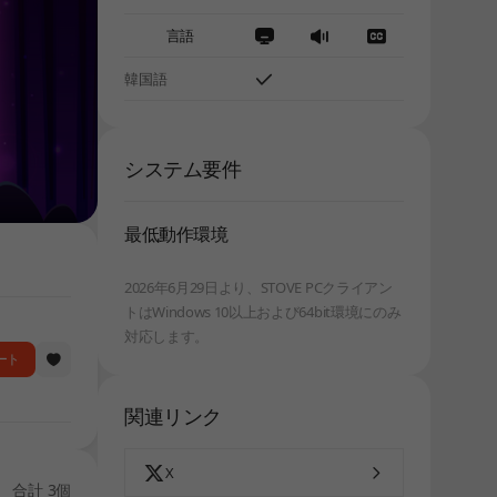
言語
韓国語
システム要件
最低動作環境
2026年6月29日より、STOVE PCクライアン
トはWindows 10以上および64bit環境にのみ
対応します。
ート
関連リンク
X
合計 3個