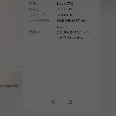
開発元
Studio TAVI
発売元
Studio TAVI
リリース日
2024.09.26
ユーザー評価
100%が推薦(7名がレ
ビュー)
商品レビュー
まだ登録されたコメン
トが存在しません
공유하기
신고하기