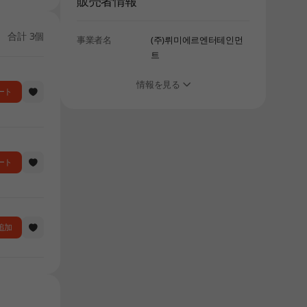
販売者情報
しばらく経ってから、再度お試しください。
合計 3個
事業者名
(주)뤼미에르엔터테인먼
트
情報を見る
ート
ート
に追加