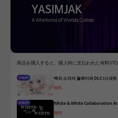
商品を購入すると、購入時に支払われた有料STOV
백의 소각자 월페이퍼 DLC (시크릿
UTILITY
無料
White & White Collaboration A
UTILITY
無料