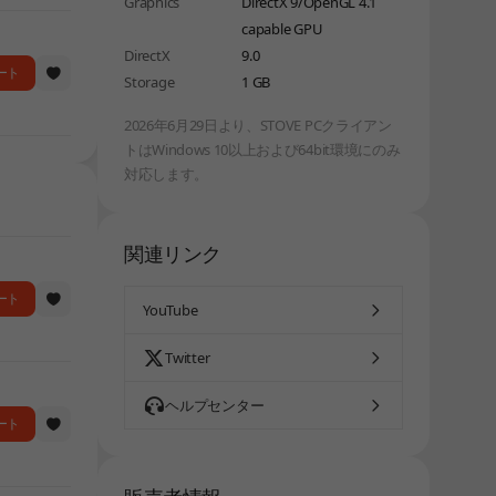
Graphics
DirectX 9/OpenGL 4.1
capable GPU
DirectX
9.0
ート
Storage
1 GB
2026年6月29日より、STOVE PCクライアン
トはWindows 10以上および64bit環境にのみ
対応します。
関連リンク
ート
YouTube
Twitter
ヘルプセンター
ート