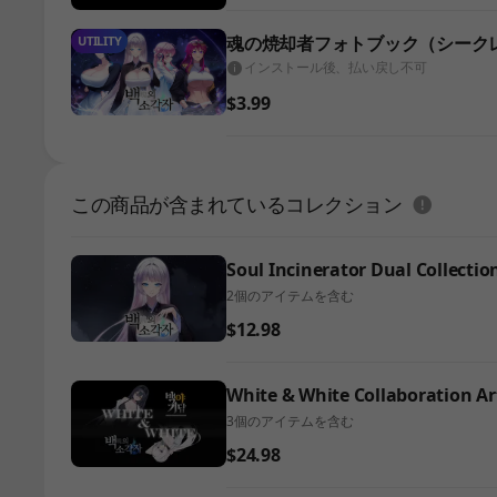
魂の焼却者フォトブック（シーク
UTILITY
インストール後、払い戻し不可
$3.99
도움말
この商品が含まれているコレクション
Soul Incinerator Dual Collectio
2個のアイテムを含む
$12.98
White & White Collaboration Ar
3個のアイテムを含む
$24.98