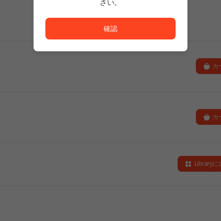
さい。
ただいまサービスを正常に利用できません。<br/>
確認
カ
カ
Library