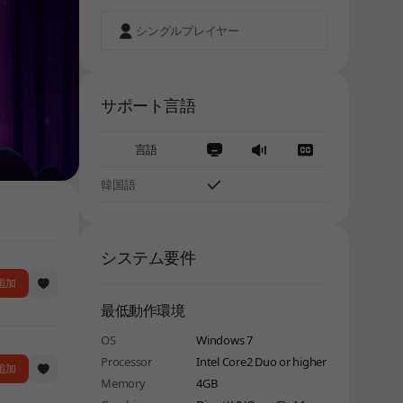
シングルプレイヤー
サポート言語
言語
韓国語
システム要件
に追加
最低動作環境
OS
Windows 7
Processor
Intel Core2 Duo or higher
に追加
Memory
4GB