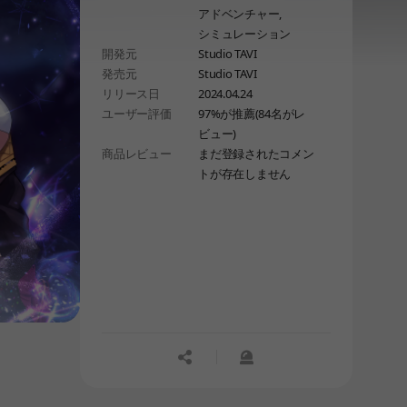
アドベンチャー,
シミュレーション
開発元
Studio TAVI
発売元
Studio TAVI
リリース日
2024.04.24
ユーザー評価
97%が推薦(84名がレ
ビュー)
商品レビュー
まだ登録されたコメン
トが存在しません
공유하기
신고하기