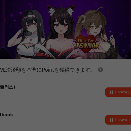
도움말
E決済額を基準にPointを獲得できます。
 플러스)
Library
rtbook
Library