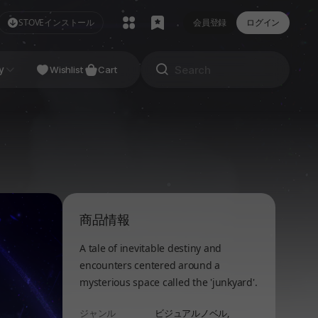
STOVEインストール
会員登録
ログイン
NDIE
y
Studio
Wishlist
Cart
商品情報
A tale of inevitable destiny and
encounters centered around a
mysterious space called the 'junkyard'.
ジャンル
ビジュアルノベル,