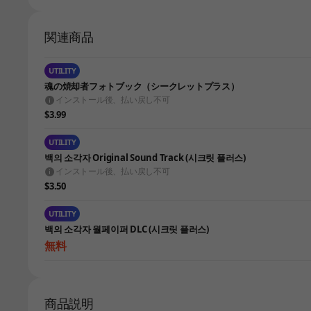
関連商品
UTILITY
魂の焼却者フォトブック（シークレットプラス）
インストール後、払い戻し不可
$3.99
UTILITY
백의 소각자 Original Sound Track (시크릿 플러스)
インストール後、払い戻し不可
$3.50
UTILITY
백의 소각자 월페이퍼 DLC (시크릿 플러스)
無料
商品説明