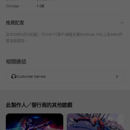
Storage
1 GB
fold
推薦配置
自2026年6月29日起，STOVE PC客戶端僅支援Windows 10以上及64bit作
業系統環境。
相關連結
Customer Service
此製作人／發行商的其他遊戲