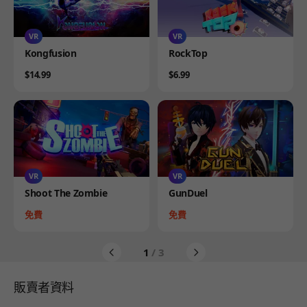
VR
VR
Product
Product
Kongfusion
RockTop
Price
Price
$14.99
$6.99
VR
VR
Product
Product
Shoot The Zombie
GunDuel
Price
Price
免費
免費
1
/ 3
販賣者資料