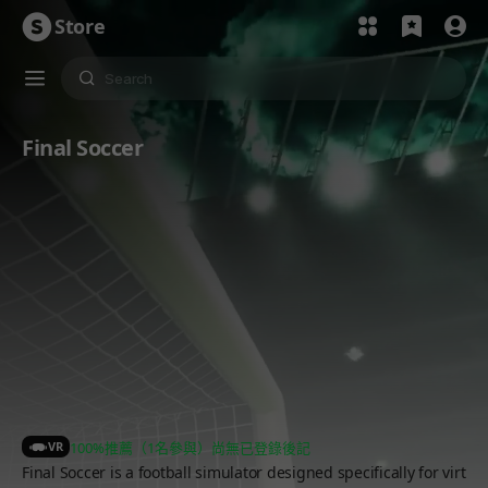
Store
Final Soccer
VR
100%推薦（1名參與）
尚無已登錄後記
Final Soccer is a football simulator designed specifically for virt