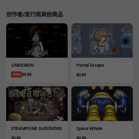
创作者/发行商其他商品
Product
Product
UNDEMON
Portal Escape
Price
$0.99
-90%
Price
$0.99
Product
Product
STEAMPUNK SURVIVORS
Space Whale
Price
Price
$0.99
$0.99