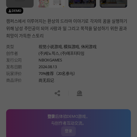
DEMO
캠퍼스에서 이루어지는 환상의 드라마 이야기로 각자의 꿈을 실행하기
위해 남성 주인공이 되어 사랑과 일 그리고 목적을 달성하기 위한 꿈과
희망이 가득한 스토리
类型
视觉小说游戏,
模拟游戏,
休闲游戏
创作者
(주)제노픽스, (주)애프터타임
发行公司
NBOXGAMES
发布日期
2024.08.13
玩家评价
70%推荐（20名参与）
商品评价
尚无后记
공유하기
신고하기
登录
后体验DEMO游戏，
与创作者互动交流。
登录