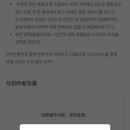
우연히 찾은 체육대 축구장에서 Y대학 여자축구선수로 활동하고
있는 어릴 적 한 동네에서 알고 지내던 동생 ‘손미나’를 만나고
도서관에서 우연한 사건으로 인연이 된 법대3학년 ‘엄태희’까지
알게 되면서 ‘민혁’의 대학 연애사는 점점 더 복잡해저만 간다.
과연 민혁(플레이어)은 1년간의 대학 생활동안 누구와의 추억을
선택할 것인가?
2학년 복학과 함께 신학기가 시작되고 12월25일 크리스마스를 함께
보낼 그녀는 누가 될것 인지?
与创作者沟通
如想编写内容，请先
登录
。