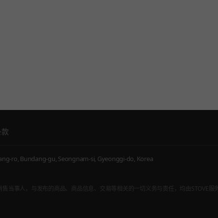
条款
g-ro, Bundang-gu, Seongnam-si, Gyeonggi-do, Korea
，而非通信销售当事人，与发布的商品、商品信息、交易等相关的一切义务与责任，均由STOVE服务内入驻的游