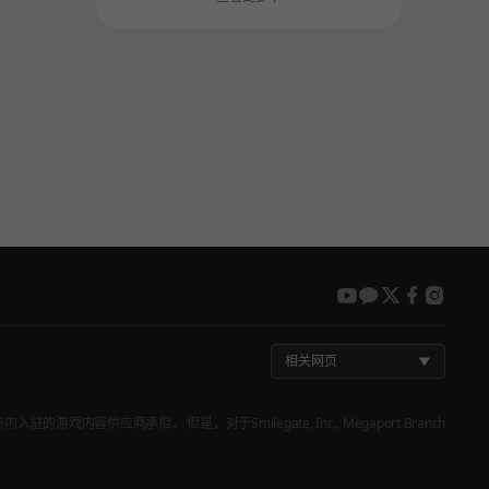
youtube
kakao
twitter
faceboo
insta
相关网页
戏内容供应商承担。 但是，对于Smilegate, Inc., Megaport Branch