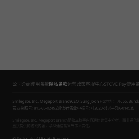
公司介绍
使用条款
隐私条款
运营政策
客服中心
STOVE Pay使用
Smilegate, Inc., Megaport Branch
CEO: Sung Joon Ho
地址：7F, 55, Bundan
营业执照号: 813-85-02492
通信销售业申报号: 제2023-성남분당A-0145호
Smilegate, Inc., Megaport Branch是独立数字内容通信销售中介者
直接提供的游戏内容，承担通信销售当事人责任。
© Smilegate. All Rights Reserved.