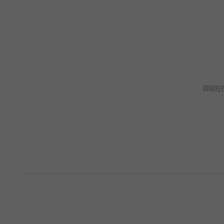
请缩短
无搜索词。