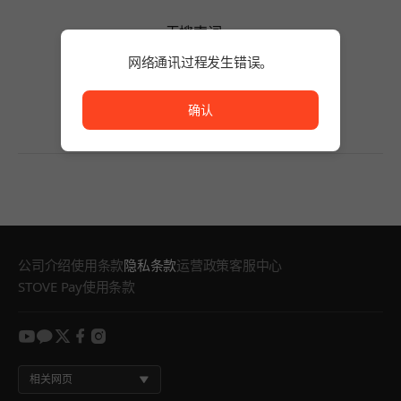
无搜索词。
请缩短搜索词的字数或变更筛选条件。
网络通讯过程发生错误。
无搜索词。
网络通讯过程发生错误。
确认
公司介绍
使用条款
隐私条款
运营政策
客服中心
STOVE Pay使用条款
youtube
kakao
twitter
facebook
instagram
相关网页