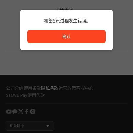
无搜索词。
请缩短搜索词的字数或变更筛选条件。
网络通讯过程发生错误。
无搜索词。
网络通讯过程发生错误。
确认
公司介绍
使用条款
隐私条款
运营政策
客服中心
STOVE Pay使用条款
youtube
kakao
twitter
facebook
instagram
相关网页