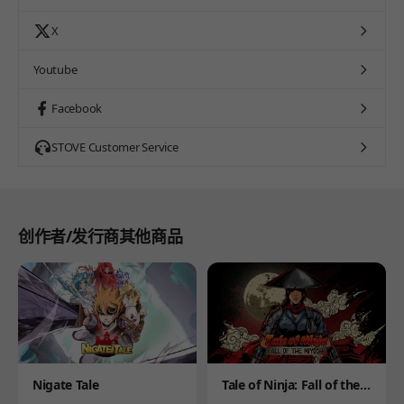
X
Youtube
Facebook
STOVE Customer Service
创作者/发行商其他商品
Product
Product
Nigate Tale
Tale of Ninja: Fall of the
Miyoshi