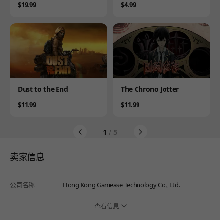
Price
Price
$19.99
$4.99
Product
Product
Dust to the End
The Chrono Jotter
Price
Price
$11.99
$11.99
1
/ 5
卖家信息
公司名称
Hong Kong Gamease Technology Co., Ltd.
查看信息