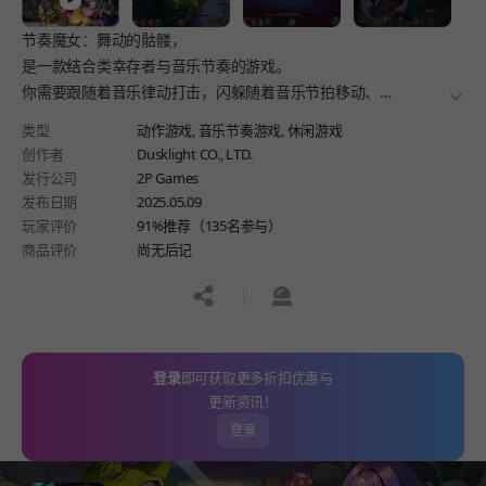
节奏魔女：舞动的骷髅，
是一款结合类幸存者与音乐节奏的游戏。
你需要跟随着音乐律动打击，闪躲随着音乐节拍移动、
더보
攻击的怪物们。在通往永恒之美的旅程中，击败跳舞怪人、
类型
动作游戏,
音乐节奏游戏,
休闲游戏
食尸鬼、巨龙......
创作者
Dusklight CO., LTD.
发行公司
2P Games
发布日期
2025.05.09
玩家评价
91%推荐（135名参与）
商品评价
尚无后记
공유하기
신고하기
登录
即可获取更多折扣优惠与
更新资讯！
登录