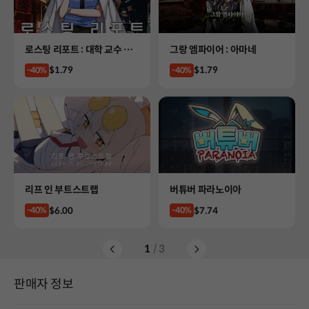
Product
Product
로스팅 리포트 : 대학 교수 살
그랑 엠파이어 : 아마네
인사건
Price
Price
$1.79
$1.79
-40%
-40%
Product
Product
리프 인 부트스트랩
버튜버 파라노이아
Price
Price
$6.00
$7.74
-40%
-40%
1
/ 3
판매자 정보