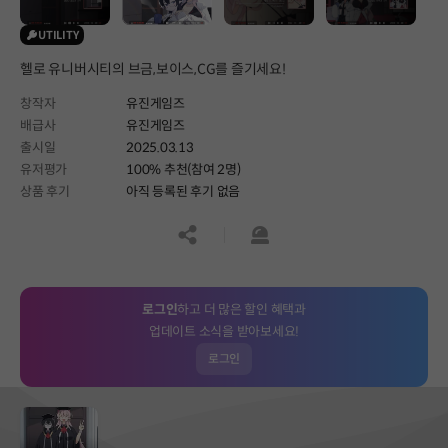
UTILITY
헬로 유니버시티의 브금,보이스,CG를 즐기세요!
창작자
유진게임즈
배급사
유진게임즈
출시일
2025.03.13
유저평가
100% 추천(참여 2명)
상품 후기
아직 등록된 후기 없음
공유하기
신고하기
로그인
하고 더 많은 할인 혜택과
업데이트 소식을 받아보세요!
로그인