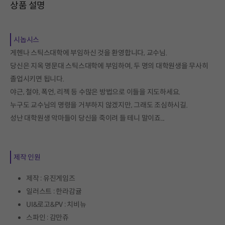
상품 설명
시놉시스
게헨나 스틱스대학에 부임하신 것을 환영합니다, 교수님.
당신은 지옥 명문대 스틱스대학에 부임하여, 두 명의 대학원생을 무사히
졸업시키면 됩니다.
야근, 철야, 폭언, 리젝 등 수많은 방법으로 이들을 지도하세요.
누구도 교수님의 명령을 거부하지 않겠지만, 그래도 조심하시길.
성난 대학원생 악마들이 당신을 죽이려 들 테니 말이죠...
제작 인원
제작 : 유진게임즈
일러스트 : 한라감귤
UI&로고&PV : 치비뉴
스파인 : 감만쥬