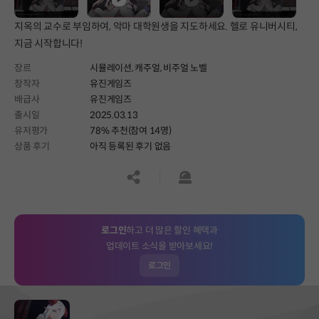
지옥의 교수로 부임하여, 악마 대학원생을 지도하세요. 헬로 유니버시티,
지금 시작합니다!
장르
시뮬레이션,
캐주얼,
비주얼 노벨
창작자
유진게임즈
배급사
유진게임즈
출시일
2025.03.13
유저평가
78% 추천(참여 14명)
상품 후기
아직 등록된 후기 없음
공유하기
신고하기
로그인
하고 더 많은 할인 혜택과
업데이트 소식을 받아보세요!
로그인