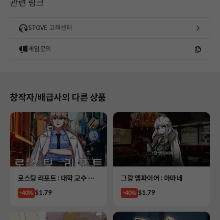
관련 링크
STOVE 고객센터
게임문의
창작자/배급사의 다른 상품
Product
Product
로스팅 리포트 : 대학 교수 살
그랑 엠파이어 : 아마네
인사건
Price
Price
$1.79
$1.79
-40%
-40%