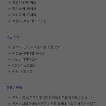
모르가나 역 : 미소
릴리스 역 : 박이서
벨리알 역 : 류지아
녹음&디렉팅 : 플러스딕션
게임 스펙
장르 : 미연시, 비주얼노벨, 육성, 전략
예상 플레이타임 : 4시간 ~
스탠딩 캐릭터 2종
CG 일러스트 8장
엔딩 14개 수록
플레이 방법
유저는 총 30주동안 두 대학원생의 업무를 지시할 수 있습니다.
유저는 대학원생에게 돈을 벌게끔 하거나, 수업을 가르쳐 스탯을