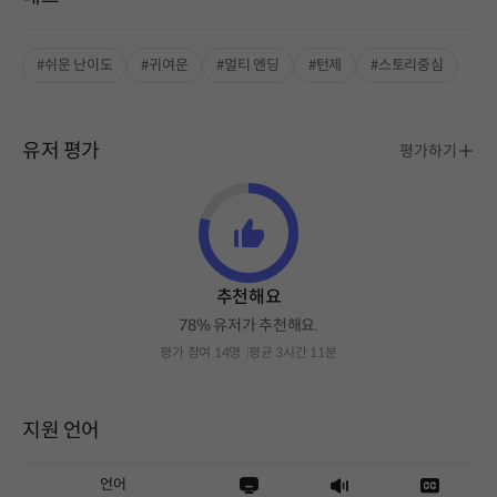
#쉬운 난이도
#귀여운
#멀티 엔딩
#턴제
#스토리중심
유저 평가
평가하기
추천해요
78% 유저가 추천해요.
평가 참여 14명
평균 3시간 11분
지원 언어
언어