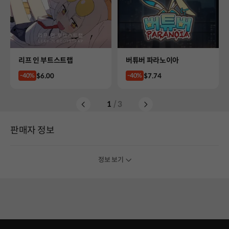
Product
Product
리프 인 부트스트랩
버튜버 파라노이아
Price
Price
$6.00
$7.74
-40%
-40%
1
/ 3
판매자 정보
정보 보기