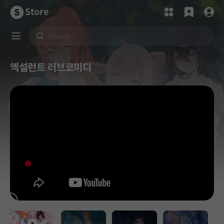
Store
엑설런트 러브코미디