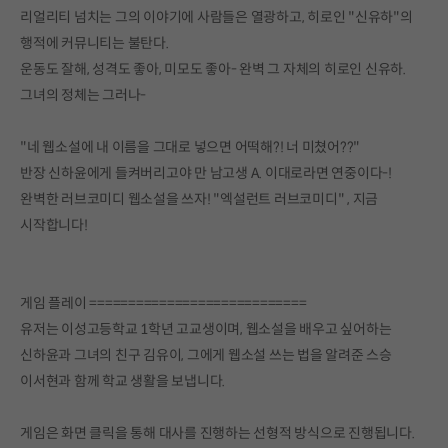
리얼리티 넘치는 그의 이야기에 사람들은 열광하고, 히로인 "신유하"의
행적에 커뮤니티는 불탄다.
운동도 잘해, 성격도 좋아, 미모도 좋아- 완벽 그 자체의 히로인 신유하.
그녀의 정체는 그러나-
"네 웹소설에 내 이름을 그대로 넣으면 어떡해?! 너 미쳤어??"
반장 신하윤에게 들켜버리고야 만 남고생 A. 이대로라면 연중이다-!
완벽한 러브코미디 웹소설을 쓰자! "엑설런트 러브코미디" , 지금
시작합니다!
게임 플레이 ============================
유저는 이성고등학교 1학년 고교생이며, 웹소설을 배우고 싶어하는
신하윤과 그녀의 친구 김유이, 그에게 웹소설 쓰는 법을 알려준 스승
이서현과 함께 학교 생활을 보냅니다.
게임은 화면 클릭을 통해 대사를 진행하는 선형적 방식으로 진행됩니다.