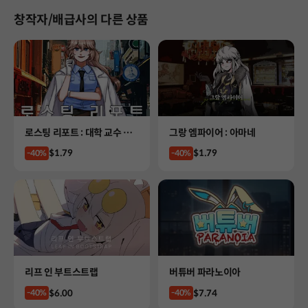
창작자/배급사의 다른 상품
Product
Product
로스팅 리포트 : 대학 교수 살
그랑 엠파이어 : 아마네
인사건
Price
Price
$1.79
$1.79
-40%
-40%
Product
Product
리프 인 부트스트랩
버튜버 파라노이아
Price
Price
$6.00
$7.74
-40%
-40%