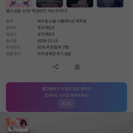
웹소설을 쓰자! 엑설런트 러브코미디!
장르
비주얼 노벨,
시뮬레이션,
캐주얼
창작자
유진게임즈
배급사
유진게임즈
출시일
2024.12.13
유저평가
85% 추천(참여 7명)
상품 후기
아직 등록된 후기 없음
공유하기
신고하기
로그인
하고 더 많은 할인 혜택과
업데이트 소식을 받아보세요!
로그인