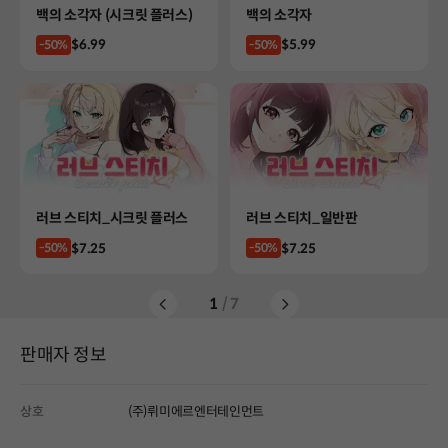
Product
Product
백의 소각자 (시크릿 플러스)
백의 소각자
Price
Price
$6.99
$5.99
-50%
-50%
Product
Product
러브 스티치_시크릿 플러스
러브 스티치_일반판
Price
Price
$7.25
$7.25
-50%
-50%
1
/ 7
판매자 정보
상호
(주)뤼미에르엔터테인먼트