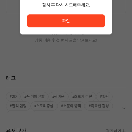
잠시 후 다시 시도해주세요.
서비스 이용이 원활하지 않습니다. <br/> 잠시 후 다시 시도
확인
작성된 글이 없습니다.
상품 이용 후 첫 번째 글을 남겨보세요!
태그
#2D
#꼭 해봐야할
#귀여운
#초보자 추천
#힐링
#멀티 엔딩
#스토리중심
#소문의 띵작
#촉촉한 감성
#STOVE ONLY
유저 평가
평가하기