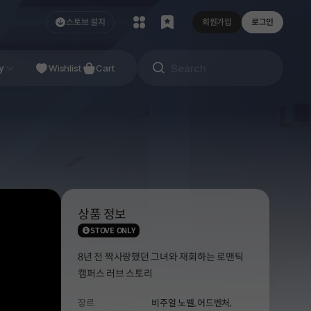
스토브 설치
회원가입
로그인
NDIE
y
Studio
Wishlist
Cart
상품 정보
STOVE ONLY
8년 전 짝사랑했던 그녀와 재회하는 로맨틱
캠퍼스 러브 스토리
장르
비주얼 노벨,
어드벤처,