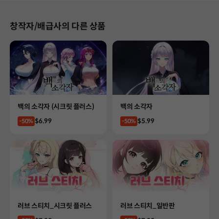
창작자/배급사의 다른 상품
Product
Product
백의 소각자 (시크릿 플러스)
백의 소각자
Price
Price
$6.99
$5.99
-50%
-50%
Product
Product
러브 스티치_시크릿 플러스
러브 스티치_일반판