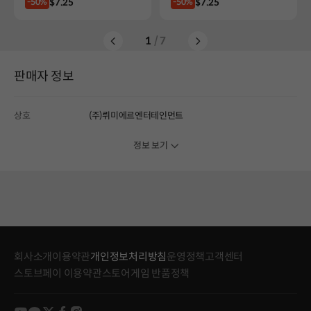
Price
Price
$7.25
$7.25
-50%
-50%
1
/ 7
판매자 정보
상호
(주)뤼미에르엔터테인먼트
정보 보기
회사소개
이용약관
개인정보처리방침
운영정책
고객센터
스토브페이 이용약관
스토어게임 반품정책
youtube
kakao
twitter
facebook
instagram