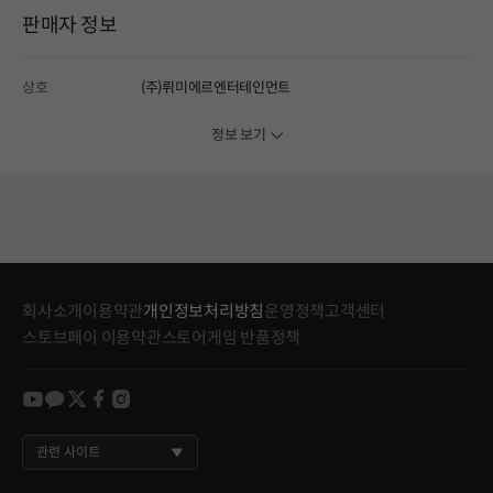
판매자 정보
상호
(주)뤼미에르엔터테인먼트
정보 보기
회사소개
이용약관
개인정보처리방침
운영정책
고객센터
스토브페이 이용약관
스토어게임 반품정책
youtube
kakao
twitter
facebook
instagram
관련 사이트