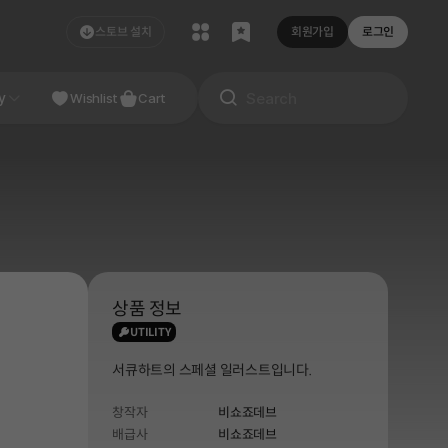
스토브 설치
회원가입
로그인
NDIE
y
Studio
Wishlist
Cart
상품 정보
UTILITY
서큐하트의 스페셜 일러스트입니다.
창작자
비쇼죠데브
배급사
비쇼죠데브