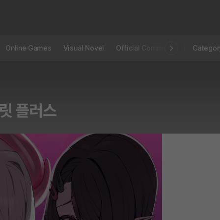
Online Games
Visual Novel
Official Community
STOVE I
Categor
크릿 플러스