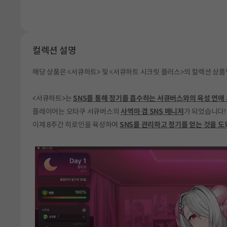
컬렉션 설명
해당 상품은 <서큐하트> 및 <서큐하트 시크릿 플러스>의 컬렉션 상품
<서큐하트>는
SNS를 통해 정기를 흡수하는 서큐버스와의 육성 연애
플레이어는 오타쿠 서큐버스의
사역마 겸 SNS 매니저
가 되었습니다
이제 8주간 히로인을 육성하여
SNS를 관리하고 정기를 얻는 것을 