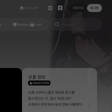
스토브 설치
회원가입
로그인
NDIE
y
Studio
Wishlist
Cart
상품 정보
COLLECTION
요즘 서큐버스들은 SNS로 정기를
흡수한다는 거.. 알고 계셨나요?
서큐버스와의 SNS 육성 연애 시뮬레이션,
더보기
<서큐하트>입니다!