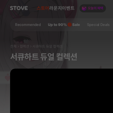
스토어
라운지
이벤트
Recommended
Special Deals
전체
컬렉션
서큐하트 듀얼 컬렉션
서큐하트 듀얼 컬렉션