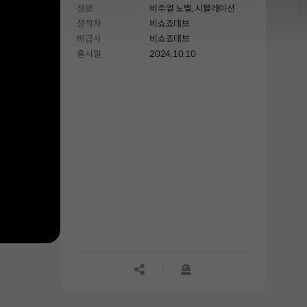
장르
비주얼 노벨,
시뮬레이션
창작자
비쇼죠데브
배급사
비쇼죠데브
출시일
2024.10.10
공유하기
신고하기