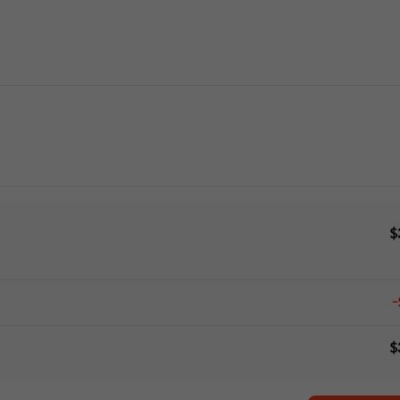
$
-
$