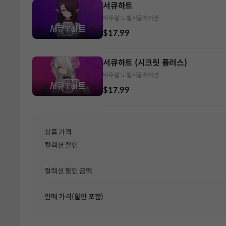
서큐하트
비주얼 노벨
시뮬레이션
$17.99
서큐하트 (시크릿 플러스)
비주얼 노벨
시뮬레이션
$17.99
상품 가격
컬렉션 할인
컬렉션 할인 금액
판매 가격(할인 포함)