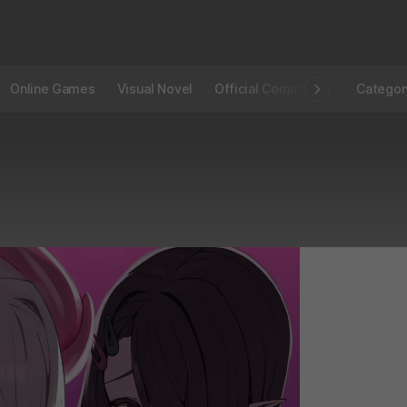
Online Games
Visual Novel
Official Community
STOVE I
Categor