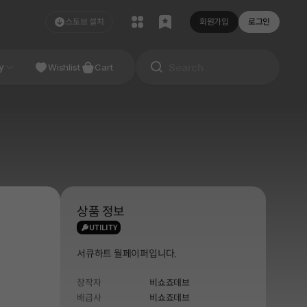
스토브 설치
회원가입
로그인
NDIE
y
Studio
Wishlist
Cart
상품 정보
UTILITY
서큐하트 월페이퍼입니다.
창작자
비쇼죠데브
배급사
비쇼죠데브