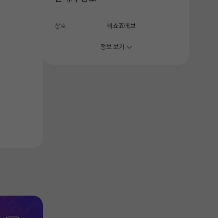
상호
비쇼죠데브
정보 보기