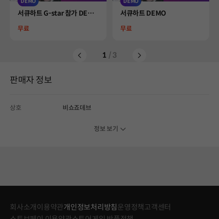
DEMO
DEMO
Product
Product
서큐하트 G-star 참가 DEMO
서큐하트 DEMO
(일반 DEMO 별도 존재)
Price
Price
무료
무료
1
/ 3
판매자 정보
상호
비쇼죠데브
정보 보기
회사소개
이용약관
개인정보처리방침
운영정책
고객센터
스토브페이 이용약관
스토어게임 반품정책