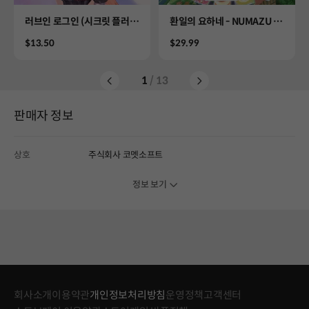
Product
Product
러브인 로그인 (시크릿 플러
환일의 요하네 - NUMAZU in
스)
the MIRAGE -
Price
Price
$13.50
$29.99
1
/ 13
판매자 정보
상호
주식회사 코멧소프트
정보 보기
회사소개
이용약관
개인정보처리방침
운영정책
고객센터