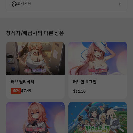
고객센터
창작자/배급사의 다른 상품
Product
Product
러브 딜리버리
러브인 로그인
Price
$7.49
-50%
Price
$11.50