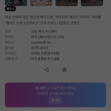
DLC
의상 선택에 의상 '헌신의 메이드복', 액세서리 '메이드 머리띠', 아이템
'메이드 수제 오므라이스'가 추가되는 다운로드 콘텐츠.
장르
슈팅,
액션,
어드벤처
창작자
INTI CREATES CO., LTD.
배급사
Cometsoft Inc.
출시일
2025.04.03
유저평가
100% 추천(참여 8명)
상품 후기
아직 등록된 후기 없음
공유하기
신고하기
로그인
하고 더 많은 할인 혜택과
업데이트 소식을 받아보세요!
로그인