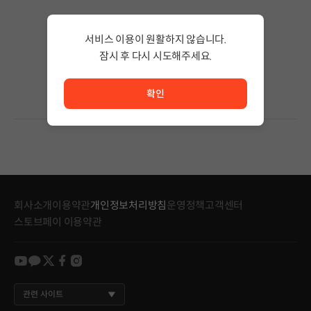
검색 결과가 없습니다.
서비스 이용이 원활하지 않습니다.
검색어의 단어 수를 줄이거나 필터조건을 변경하세요.
검색 결과가 없습니다.
잠시 후 다시 시도해주세요.
서비스 이용이 원활하지 않습니다. <br/> 잠시 후 다시 시도
확인
회사소개
이용약관
개인정보처리방침
운영정책
고객센터
스토브페이 이용약관
youtube
kakao
twitter
facebook
instagram
관련 사이트