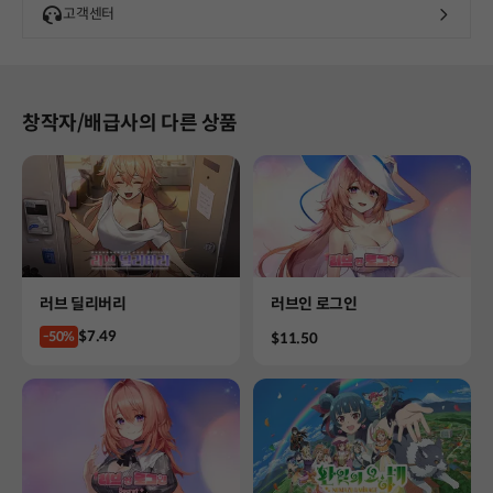
고객센터
창작자/배급사의 다른 상품
Product
Product
러브 딜리버리
러브인 로그인
Price
$7.49
-50%
Price
$11.50