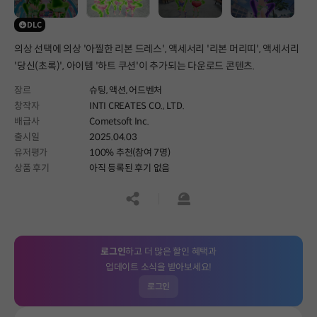
DLC
의상 선택에 의상 '아찔한 리본 드레스', 액세서리 '리본 머리띠', 액세서리
'당신(초록)', 아이템 '하트 쿠션'이 추가되는 다운로드 콘텐츠.
장르
슈팅,
액션,
어드벤처
창작자
INTI CREATES CO., LTD.
배급사
Cometsoft Inc.
출시일
2025.04.03
유저평가
100% 추천(참여 7명)
상품 후기
아직 등록된 후기 없음
공유하기
신고하기
로그인
하고 더 많은 할인 혜택과
업데이트 소식을 받아보세요!
로그인