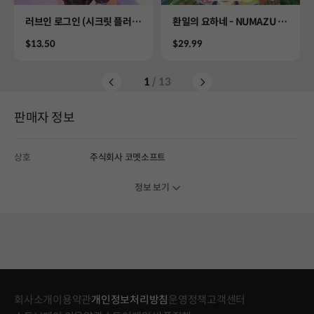
Product
Product
러브인 로그인 (시크릿 플러
환일의 요하네 - NUMAZU in
스)
the MIRAGE -
Price
Price
$13.50
$29.99
1
/ 13
판매자 정보
상호
주식회사 코멧소프트
정보 보기
회사소개
이용약관
개인정보처리방침
운영정책
고객센터