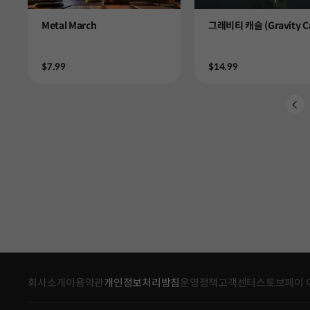
Product
Product
Metal March
그래비티 캐슬 (Gravity Ca
Price
Price
$7.99
$14.99
회사소개
이용약관
개인정보처리방침
운영정책
고객센터
스토브페이 