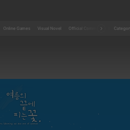
Online Games
Visual Novel
Official Community
STOVE I
Categor