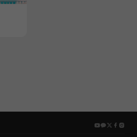
Product
Product
Nightfall Comes
리로더: 테스
Price
Price
$10.99
$0.99
youtube
kakao
twitter
faceboo
insta