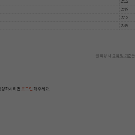
2:12
2:49
2:12
2:49
글 작성 시
규칙 및 기준
을
작성하시려면
로그인
해주세요.