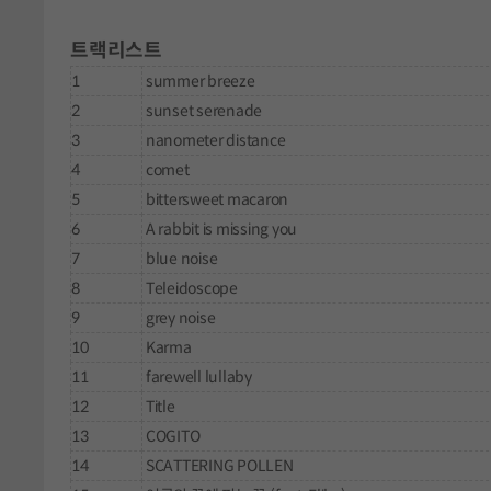
트랙리스트
1
summer breeze
2
sunset serenade
3
nanometer distance
4
comet
5
bittersweet macaron
6
A rabbit is missing you
7
blue noise
8
Teleidoscope
9
grey noise
10
Karma
11
farewell lullaby
12
Title
13
COGITO
14
SCATTERING POLLEN