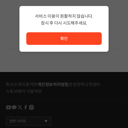
검색 결과가 없습니다.
서비스 이용이 원활하지 않습니다.
검색어의 단어 수를 줄이거나 필터조건을 변경하세요.
검색 결과가 없습니다.
잠시 후 다시 시도해주세요.
서비스 이용이 원활하지 않습니다. <br/> 잠시 후 다시 시도
확인
회사소개
이용약관
개인정보처리방침
운영정책
고객센터
스토브페이 이용약관
youtube
kakao
twitter
facebook
instagram
관련 사이트