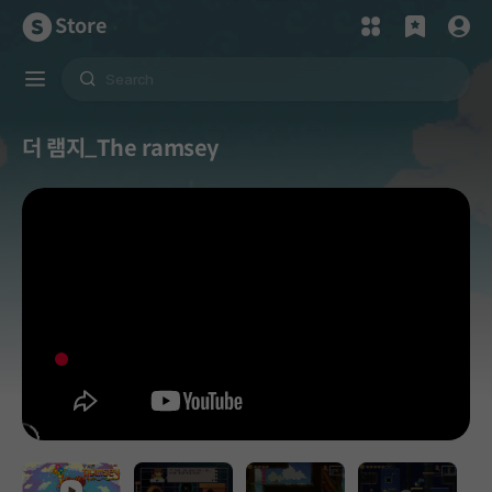
Store
더 램지_The ramsey