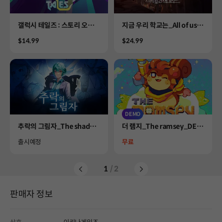
Product
Product
갤럭시 테일즈 : 스토리 오브
지금 우리 학교는_All of us a
라푼젤
re dead
Price
Price
$14.99
$24.99
DEMO
Product
Product
추락의 그림자_The shadow
더 램지_The ramsey_DEM
s of fallen city
O
Availability
Price
출시예정
무료
1
/ 2
판매자 정보