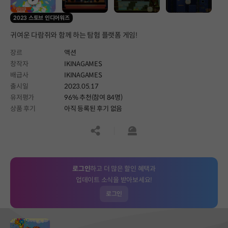
2023 스토브 인디어워즈
귀여운 다람쥐와 함께 하는 탐험 플랫폼 게임!
장르
액션
창작자
IKINAGAMES
배급사
IKINAGAMES
출시일
2023.05.17
유저평가
96% 추천(참여 84명)
상품 후기
아직 등록된 후기 없음
공유하기
신고하기
로그인
하고 더 많은 할인 혜택과
업데이트 소식을 받아보세요!
로그인