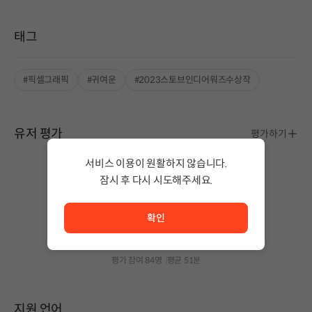
태그
#픽셀그래픽
#귀여운
#2023스토브인디어워즈수상작
유저 평가
평가하기
서비스 이용이 원활하지 않습니다.
잠시 후 다시 시도해주세요.
서비스 이용이 원활하지 않습니다. <br/> 잠시 후 다시 시도
확인
추천해요
96% 유저가 추천해요.
평가 참여 84명
평균 51분
지원 언어