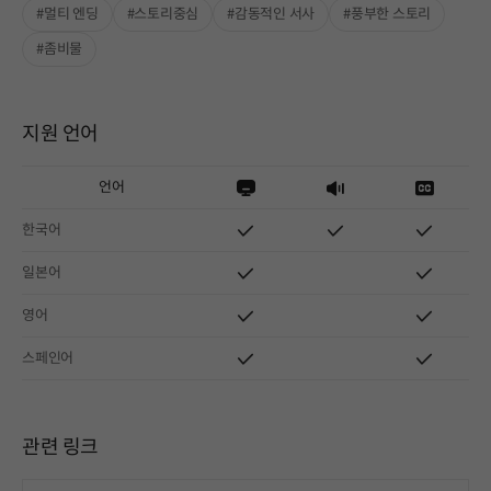
#멀티 엔딩
#스토리중심
#감동적인 서사
#풍부한 스토리
#좀비물
지원 언어
언어
한국어
일본어
영어
스페인어
관련 링크