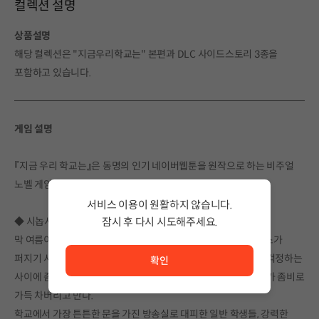
컬렉션 설명
상품설명
해당 컬렉션은 "지금우리학교는" 본편과 DLC 사이드스토리 3종을
포함하고 있습니다.
게임 설명
『지금 우리 학교는』은 동명의 인기 네이버웹툰을 원작으로 하는 비주얼
노벨 게임입니다.
서비스 이용이 원활하지 않습니다.
◆ 시놉시스
잠시 후 다시 시도해주세요.
서비스 이용이 원활하지 않습니다. <br/> 잠시 후 다시 시도
막 여름이 시작된 7월의 어느 날, 효산고등학교에서 좀비 바이러스가
퍼지기 시작한다. 친구이기 때문에 선생님이기 때문에 망설이고 걱정하는
확인
사이에 좀비 바이러스는 급속도로 확산되고, 순식간에 학교 전체가 좀비로
가득 차버리고 만다.
학교에서 가장 튼튼한 문을 가진 방송실로 대피한 일반 학생들, 강력한