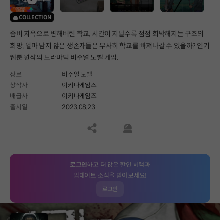
COLLECTION
좀비 지옥으로 변해버린 학교, 시간이 지날수록 점점 희박해지는 구조의
희망. 얼마 남지 않은 생존자들은 무사히 학교를 빠져나갈 수 있을까? 인기
웹툰 원작의 드라마틱 비주얼 노벨 게임.
장르
비주얼 노벨
창작자
이키나게임즈
배급사
이키나게임즈
출시일
2023.08.23
공유하기
신고하기
로그인
하고 더 많은 할인 혜택과
업데이트 소식을 받아보세요!
로그인