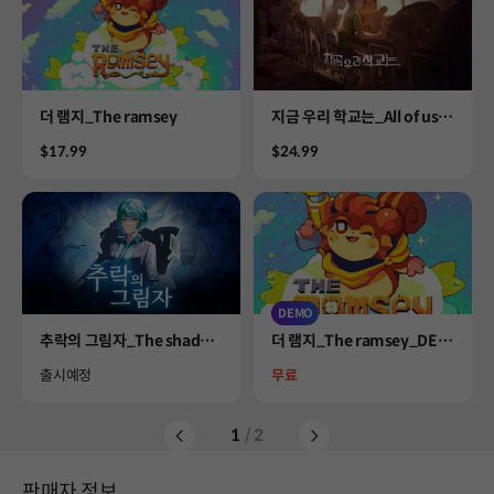
Product
Product
더 램지_The ramsey
지금 우리 학교는_All of us a
re dead
Price
Price
$17.99
$24.99
DEMO
Product
Product
추락의 그림자_The shadow
더 램지_The ramsey_DEM
s of fallen city
O
Availability
Price
출시예정
무료
1
/ 2
판매자 정보