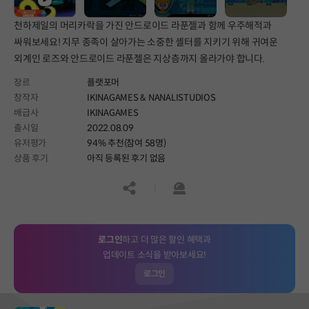
천하제일의 머리카락을 가진 안드로이드 라푼젤과 함께 우주해적과
싸워보세요! 지무 종족이 살아가는 소중한 셸터를 지키기 위해 귀여운
외계인 로즈와 안드로이드 라푼젤은 지상층까지 올라가야 합니다.
장르
플랫포머
창작자
IKINAGAMES & NANALISTUDIOS
배급사
IKINAGAMES
출시일
2022.08.09
유저평가
94% 추천(참여 58명)
상품 후기
아직 등록된 후기 없음
공유하기
신고하기
로그인
하고 더 많은 할인 혜택과
업데이트 소식을 받아보세요!
로그인