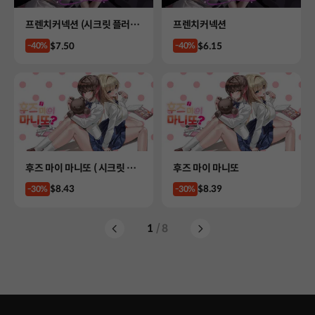
Product
Product
프렌치커넥션 (시크릿 플러
프렌치커넥션
스)
Price
Price
$7.50
$6.15
-40%
-40%
Product
Product
후즈 마이 마니또 ( 시크릿 플
후즈 마이 마니또
러스 )
Price
Price
$8.43
$8.39
-30%
-30%
1
/ 8