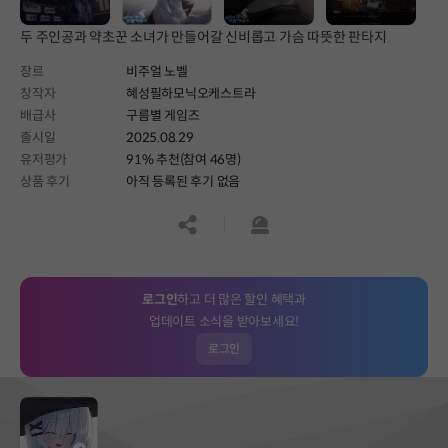
두 주인공과 약초꾼 소녀가 만들어갈 신비롭고 가슴 따뜻한 판타지
장르
비주얼 노벨
창작자
혜성필하모닉오케스트라
배급사
구름별 게임즈
출시일
2025.08.29
유저평가
91% 추천(참여 46명)
상품 후기
아직 등록된 후기 없음
공유하기
신고하기
로그인
하고 더 많은 할인 혜택과
업데이트 소식을 받아보세요!
로그인