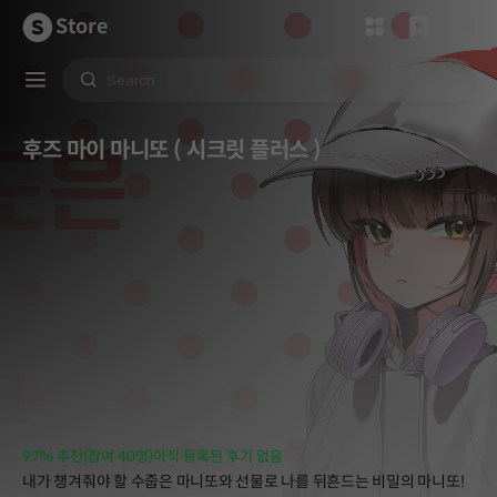
Store
후즈 마이 마니또 ( 시크릿 플러스 )
97% 추천(참여 40명)
아직 등록된 후기 없음
내가 챙겨줘야 할 수줍은 마니또와 선물로 나를 뒤흔드는 비밀의 마니또!