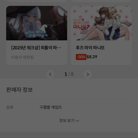
Product
Product
[2025년 워크샵] 외톨이 마녀
후즈 마이 마니또
와 골렘의 환상곡
Price
$8.39
Status
-30%
이용이 제한됨
1
/ 8
판매자 정보
상호
구름별 게임즈
정보 보기