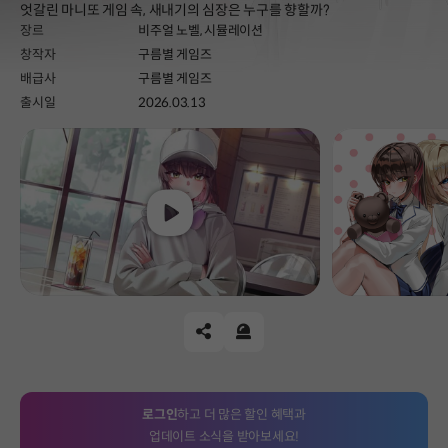
엇갈린 마니또 게임 속, 새내기의 심장은 누구를 향할까?
장르
비주얼 노벨,
시뮬레이션
창작자
구름별 게임즈
배급사
구름별 게임즈
출시일
2026.03.13
Play
공유하기
신고하기
로그인
하고 더 많은 할인 혜택과
업데이트 소식을 받아보세요!