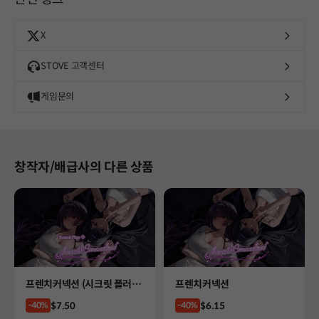
X
STOVE 고객센터
게임문의
창작자/배급사의 다른 상품
Product
Product
프렌치커넥션 (시크릿 플러
프렌치커넥션
스)
Price
Price
$7.50
$6.15
-40%
-40%