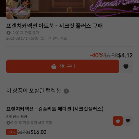
프렌치커넥션 아트북 - 시크릿 플러스 구매
다운 후 환불 불가
2026.08.17 14:59(UTC) 이후 할인 종료
-40%
$6.88
$4.12
장바구니
도움말
이 상품이 포함된 컬렉션
프렌치커넥션 - 컴플리트 에디션 (시크릿플러스)
6개 항목 포함
다운 후 환불 불가 상품 포함
$16.00
$17.81
-10%