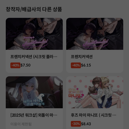
창작자/배급사의 다른 상품
Product
Product
프렌치커넥션 (시크릿 플러
프렌치커넥션
스)
Price
Price
$7.50
$6.15
-40%
-40%
Product
Product
[2025년 워크샵] 외톨이 마녀
후즈 마이 마니또 ( 시크릿 플
와 골렘의 환상곡
러스 )
Price
$8.43
Status
-30%
이용이 제한됨