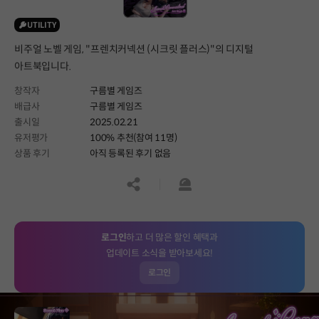
UTILITY
비주얼 노벨 게임, "프렌치커넥션 (시크릿 플러스)"의 디지털
아트북입니다.
창작자
구름별 게임즈
배급사
구름별 게임즈
출시일
2025.02.21
유저평가
100% 추천(참여 11명)
상품 후기
아직 등록된 후기 없음
공유하기
신고하기
로그인
하고 더 많은 할인 혜택과
업데이트 소식을 받아보세요!
로그인