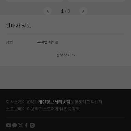
1
/ 8
판매자 정보
상호
구름별 게임즈
정보 보기
회사소개
이용약관
개인정보처리방침
운영정책
고객센터
스토브페이 이용약관
스토어게임 반품정책
youtube
kakao
twitter
facebook
instagram