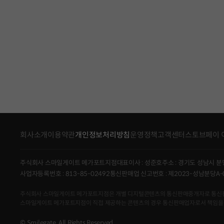
회사소개
이용약관
개인정보처리방침
운영정책
고객센터
스토브페이 
주식회사 스마일게이트 메가포트지점
대표이사 : 성준호
주소 : 경기도 성남시 분
사업자등록번호 : 813-85-02492
통신판매업 신고번호 : 제2023-성남분당A-
주식회사 스마일게이트 메가포트지점은 개별 디지털콘텐츠의 통신판매중개자로 통신판매의 당
스마일게이트 메가포트지점이 직접 제공하는 콘텐츠의 경우 통신판매업자로서 책임을
© Smilegate. All Rights Reserved.