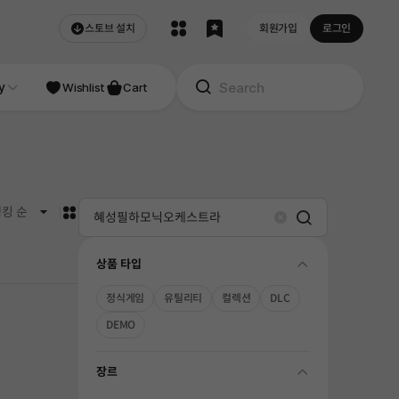
스토브 설치
회원가입
로그인
NDIE
y
Studio
Wishlist
Cart
카드형
킹 순
Search
Clear
상품 타입
folding
정식게임
유틸리티
컬렉션
DLC
DEMO
장르
folding