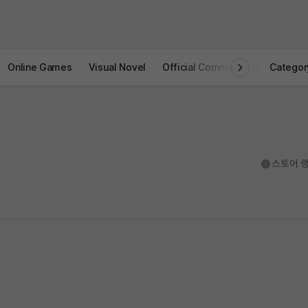
Online Games
Visual Novel
Official Community
STOVE I
Categor
도움말
스토어 랭