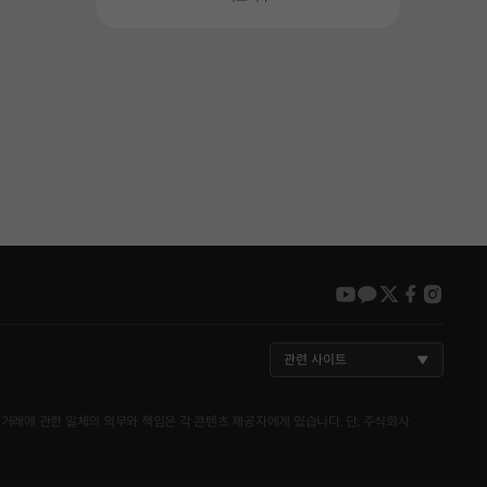
youtube
kakao
twitter
faceboo
insta
관련 사이트
거래에 관한 일체의 의무와 책임은 각 콘텐츠 제공자에게 있습니다. 단, 주식회사