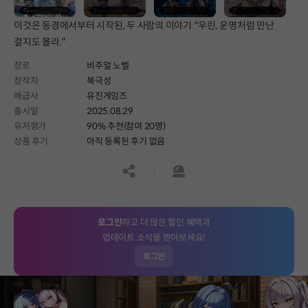
이것은 동경에서부터 시작된, 두 사람의 이야기 "우린, 운명처럼 만난
걸지도 몰라."
장르
비주얼 노벨
창작자
북극성
배급사
유진게임즈
출시일
2025.08.29
유저평가
90% 추천(참여 20명)
상품 후기
아직 등록된 후기 없음
공유하기
신고하기
로그인
하고 더 많은 할인 혜택과
업데이트 소식을 받아보세요!
로그인