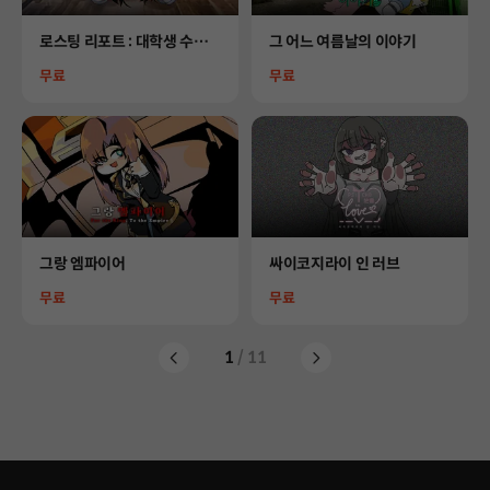
Product
Product
로스팅 리포트 : 대학생 수면
그 어느 여름날의 이야기
제 사망사건
Price
Price
무료
무료
Product
Product
그랑 엠파이어
싸이코지라이 인 러브
Price
Price
무료
무료
1
/ 11