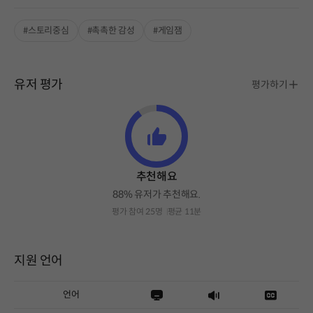
#스토리중심
#촉촉한 감성
#게임잼
유저 평가
평가하기
추천해요
88% 유저가 추천해요.
평가 참여 25명
평균 11분
지원 언어
언어