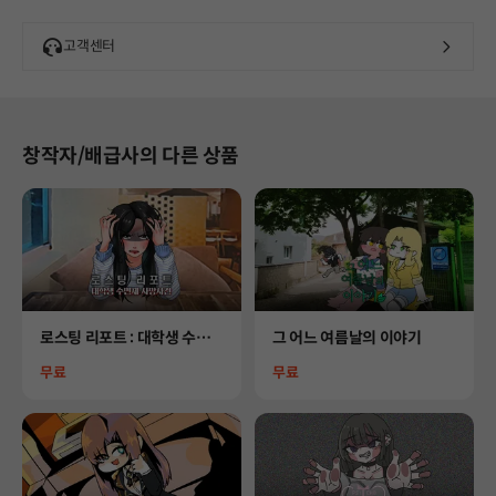
고객센터
창작자/배급사의 다른 상품
Product
Product
로스팅 리포트 : 대학생 수면
그 어느 여름날의 이야기
제 사망사건
Price
Price
무료
무료