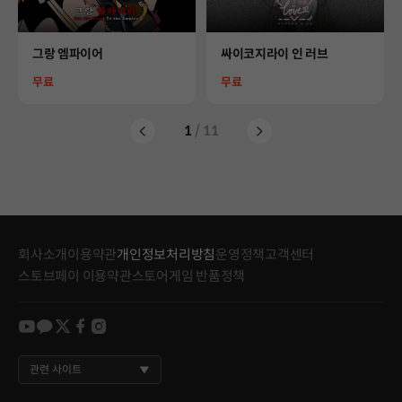
Product
Product
그랑 엠파이어
싸이코지라이 인 러브
Price
Price
무료
무료
1
/ 11
회사소개
이용약관
개인정보처리방침
운영정책
고객센터
스토브페이 이용약관
스토어게임 반품정책
youtube
kakao
twitter
facebook
instagram
관련 사이트