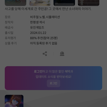
사고를 당해 이세계로 간 주인공! 그 곳에서 만난 소녀와의 이야기.
장르
비주얼 노벨,
시뮬레이션
창작자
한평생 섹시
배급사
유진게임즈
출시일
2024.01.22
유저평가
88% 추천(참여 25명)
상품 후기
아직 등록된 후기 없음
공유하기
신고하기
로그인
하고 더 많은 할인 혜택과
업데이트 소식을 받아보세요!
로그인