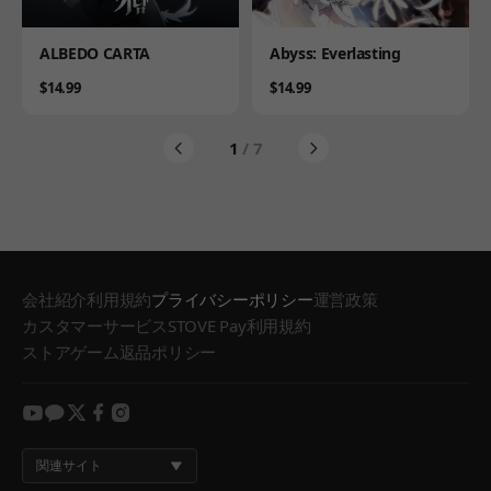
Product
Product
ALBEDO CARTA
Abyss: Everlasting
Price
Price
$14.99
$14.99
1
/ 7
会社紹介
利用規約
プライバシーポリシー
運営政策
カスタマーサービス
STOVE Pay利用規約
ストアゲーム返品ポリシー
youtube
kakao
twitter
facebook
instagram
関連サイト