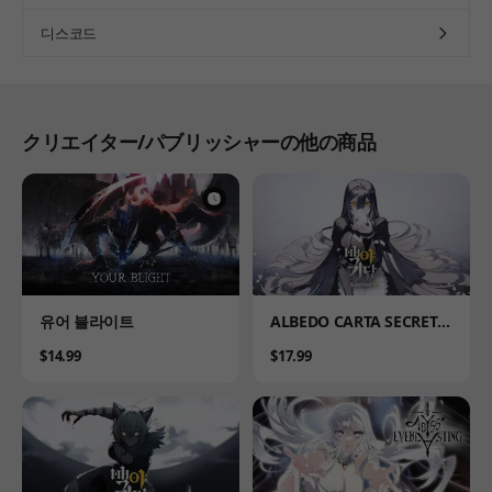
디스코드
クリエイター/パブリッシャーの他の商品
Product
Product
유어 블라이트
ALBEDO CARTA SECRET P
LUS
Price
Price
$14.99
$17.99