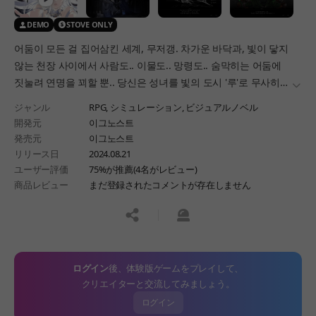
DEMO
STOVE ONLY
어둠이 모든 걸 집어삼킨 세계, 무저갱. 차가운 바닥과, 빛이 닿지
않는 천장 사이에서 사람도.. 이물도.. 망령도.. 숨막히는 어둠에
짓눌려 연명을 꾀할 뿐.. 당신은 성녀를 빛의 도시 '루'로 무사히
더보
호위해야 한다.
ジャンル
RPG,
シミュレーション,
ビジュアルノベル
開発元
이그노스트
発売元
이그노스트
リリース日
2024.08.21
ユーザー評価
75%が推薦(4名がレビュー)
商品レビュー
まだ登録されたコメントが存在しません
공유하기
신고하기
ログイン
後、体験版ゲームをプレイして、
クリエイターと交流してみましょう。
ログイン