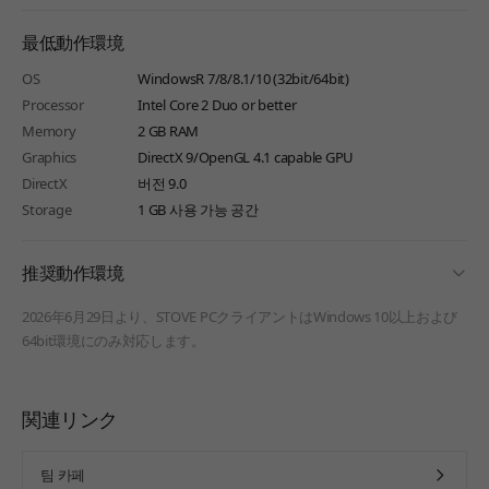
最低動作環境
OS
WindowsR 7/8/8.1/10 (32bit/64bit)
Processor
Intel Core 2 Duo or better
Memory
2 GB RAM
Graphics
DirectX 9/OpenGL 4.1 capable GPU
DirectX
버전 9.0
Storage
1 GB 사용 가능 공간
fold
推奨動作環境
2026年6月29日より、STOVE PCクライアントはWindows 10以上および
64bit環境にのみ対応します。
関連リンク
팀 카페