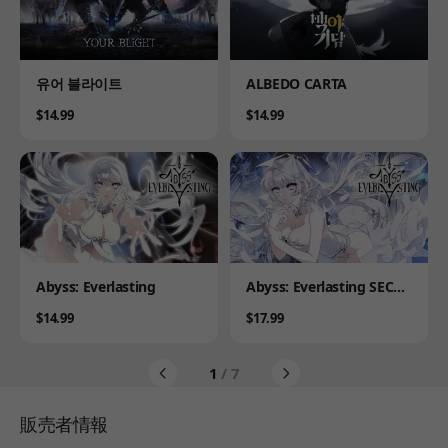
Product
Product
유어 블라이트
ALBEDO CARTA
Price
Price
$14.99
$14.99
Product
Product
Abyss: Everlasting
Abyss: Everlasting SECRE
T PLUS
Price
Price
$14.99
$17.99
1
/ 7
販売者情報