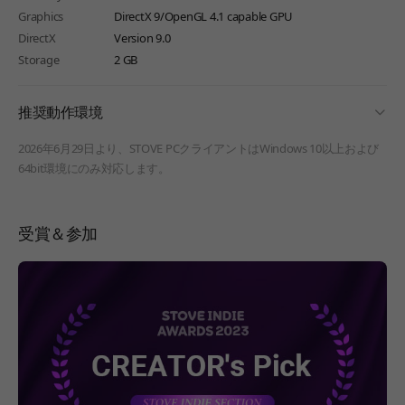
Graphics
DirectX 9/OpenGL 4.1 capable GPU
DirectX
Version 9.0
Storage
2 GB
fold
推奨動作環境
2026年6月29日より、STOVE PCクライアントはWindows 10以上および
64bit環境にのみ対応します。
受賞＆参加
페이지 이동