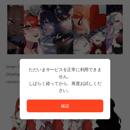
Seven heroines in a twisted gory fairy tale concept,
ただいまサービスを正常に利用できま
Develop relationships and unlock new outfits through
せん。
conversations, gifts, and more!
しばらく経ってから、再度お試しくだ
さい。
ただいまサービスを正常に利用できません。<br/>
確認