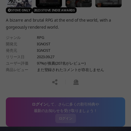
STOVE ONLY
2023 STOVE INDIE AWARDS
A bizarre and brutal RPG at the end of the world, with a
gorgeously rendered world.
ジャンル
RPG
開発元
IGNOST
発売元
IGNOST
リリース日
2023.09.27
ユーザー評価
97%が推薦(207名がレビュー)
商品レビュー
まだ登録されたコメントが存在しません
공유하기
신고하기
ログイン
して、さらに多くの割引特典や
最新のお知らせを受け取りましょう！
ログイン