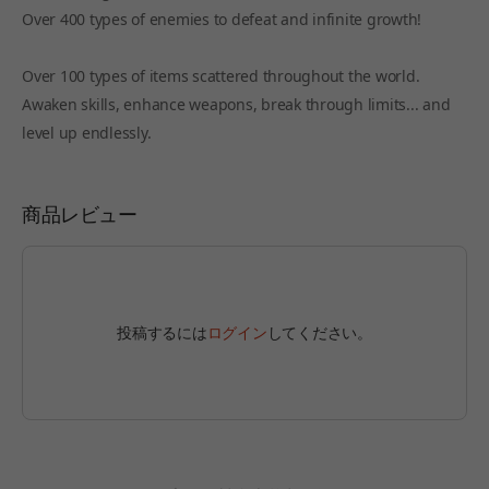
Over 400 types of enemies to defeat and infinite growth!
Over 100 types of items scattered throughout the world.
Awaken skills, enhance weapons, break through limits... and
level up endlessly.
商品レビュー
投稿するには
ログイン
してください。