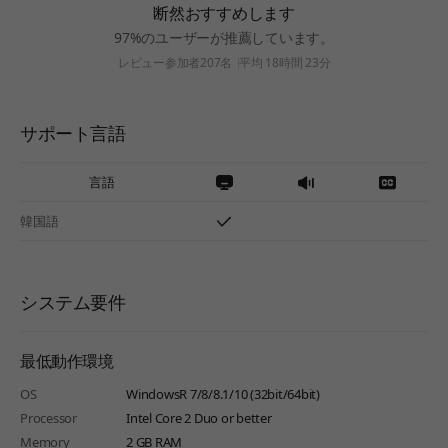
断然おすすめします
97%のユーザーが推薦しています。
レビュー参加者207名
平均 18時間 23分
サポート言語
言語
韓国語
システム要件
最低動作環境
OS
WindowsR 7/8/8.1/10 (32bit/64bit)
Processor
Intel Core 2 Duo or better
Memory
2 GB RAM