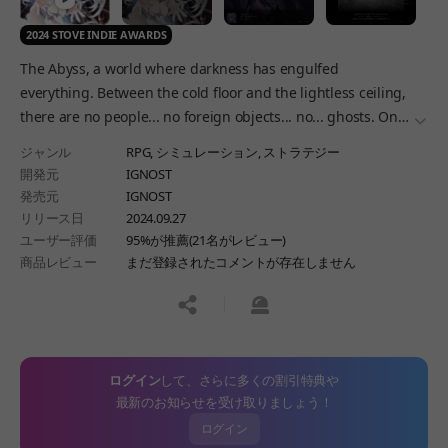
2024 STOVE INDIE AWARDS
The Abyss, a world where darkness has engulfed
everything. Between the cold floor and the lightless ceiling,
there are no people... no foreign objects... no... ghosts. Only
더보
the suffocating darkness weighs them down.
ジャンル
RPG,
シミュレーション,
ストラテジー
開発元
IGNOST
発売元
IGNOST
リリース日
2024.09.27
ユーザー評価
95%が推薦(21名がレビュー)
商品レビュー
まだ登録されたコメントが存在しません
공유하기
신고하기
ログイン
して、さらに多くの割引特典や
最新のお知らせを受け取りましょう！
ログイン