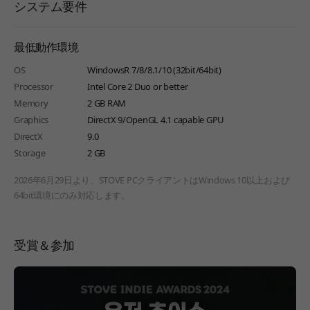
システム要件
最低動作環境
OS
WindowsR 7/8/8.1/10 (32bit/64bit)
Processor
Intel Core 2 Duo or better
Memory
2 GB RAM
Graphics
DirectX 9/OpenGL 4.1 capable GPU
DirectX
9.0
Storage
2 GB
2026年6月29日より、STOVE PCクライアントはWindows 10以上および
64bit環境にのみ対応します。
受賞＆参加
페이지 이동