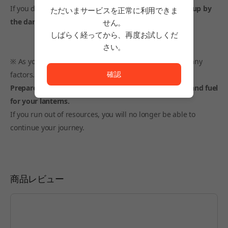
If you don't manage your tension,
you'll be swallowed up by
ただいまサービスを正常に利用できま
the darkness of the abyss.
せん。
しばらく経ってから、再度お試しくだ
さい。
ただいまサービスを正常に利用できません。<br/>
※ As your guide on your journey, you must consider many
確認
factors.
Prepare food for the number of people in your party and fuel
for your lanterns.
If you run out of resources, you will no longer be able to
continue your journey.
商品レビュー