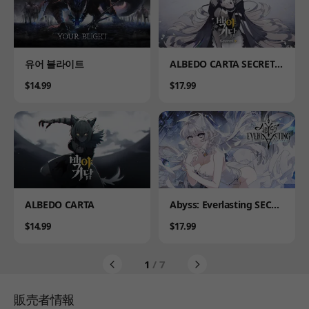
Product
Product
유어 블라이트
ALBEDO CARTA SECRET P
LUS
Price
Price
$14.99
$17.99
Product
Product
ALBEDO CARTA
Abyss: Everlasting SECRE
T PLUS
Price
Price
$14.99
$17.99
1
/ 7
販売者情報