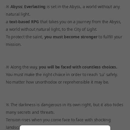
※
Abyss: Everlasting
is set in the Abyss, a world without any
natural light.
a
text-based RPG
that takes you on a journey from the Abyss,
a world without natural light, to the City of Light.
To protect the saint,
you must become stronger
to fulfill your
mission.
※ Along the way,
you will be faced with countless choices.
You must make the right choice in order to reach 'Lu' safely.
No matter how unorthodox or reprehensible it may be.
※ The darkness is dangerous in its own right, but it also hides
many secrets and threats.
Tension rises when you come face to face with shocking
landscapes and abominations.