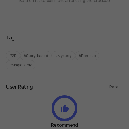
Be the first to comment after using the product!
Tag
#2D
#Story-based
#Mystery
#Realistic
#Single-Only
User Rating
Rate
Recommend