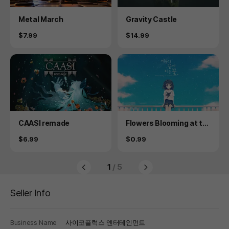
Product
Product
Metal March
Gravity Castle
Price
Price
$7.99
$14.99
Product
Product
CAASI remade
Flowers Blooming at th
e End of Summer
Price
Price
$6.99
$0.99
1
/ 5
Seller Info
Business Name
사이코플럭스 엔터테인먼트