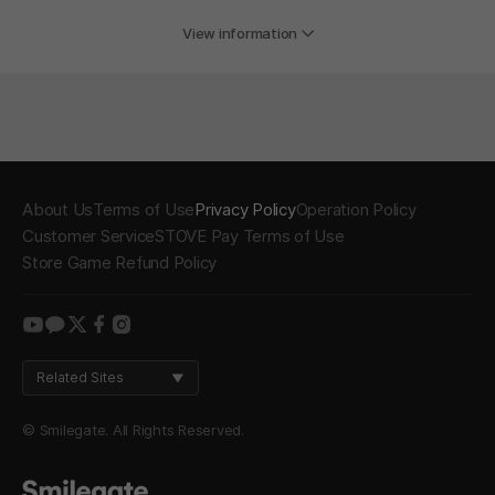
View information
About Us
Terms of Use
Privacy Policy
Operation Policy
Customer Service
STOVE Pay Terms of Use
Store Game Refund Policy
youtube
kakao
twitter
facebook
instagram
Related Sites
© Smilegate. All Rights Reserved.