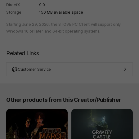
DirectX
9.0
Storage
150 MB available space
Starting June 29, 2026, the STOVE PC Client will support only
Windows 10 or later and 64-bit operating systems.
Related Links
Customer Service
Other products from this Creator/Publisher