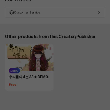
Customer Service
Other products from this Creator/Publisher
DEMO
Product
우리들의 4분 33초 DEMO
Price
Free