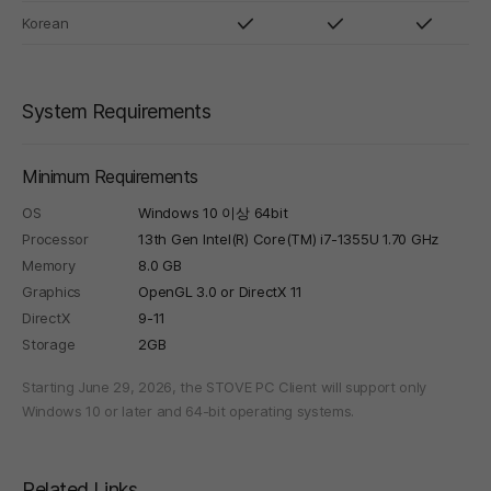
Korean
System Requirements
Minimum Requirements
OS
Windows 10 이상 64bit
Processor
13th Gen Intel(R) Core(TM) i7-1355U 1.70 GHz
Memory
8.0 GB
Graphics
OpenGL 3.0 or DirectX 11
DirectX
9-11
Storage
2GB
Starting June 29, 2026, the STOVE PC Client will support only
Windows 10 or later and 64-bit operating systems.
Related Links