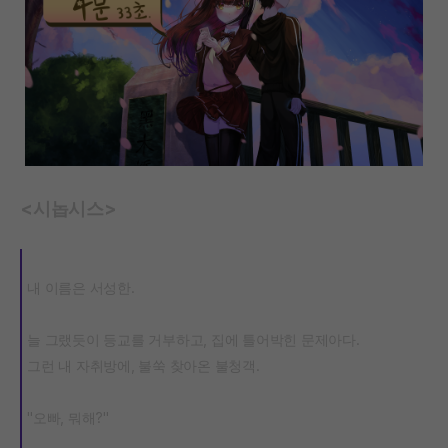
<시놉시스>
내 이름은 서성한.
늘 그랬듯이 등교를 거부하고, 집에 틀어박힌 문제아다.
그런 내 자취방에, 불쑥 찾아온 불청객.
"오빠, 뭐해?"