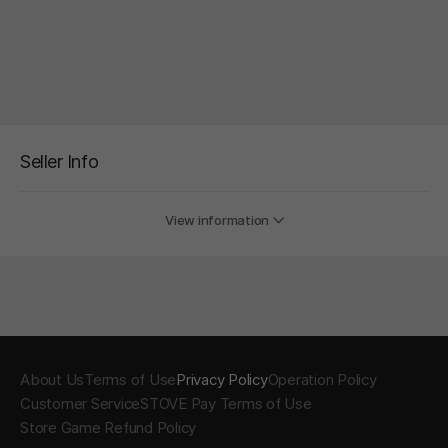
Seller Info
View information
About Us
Terms of Use
Privacy Policy
Operation Policy
Customer Service
STOVE Pay Terms of Use
Store Game Refund Policy