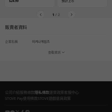
Price
Availability
$24.99
預計上市
1
/ 2
販賣者資料
企業名稱
이키나게임즈
查看資訊
公司介紹
服務條款
隱私條款
運營政策
客服中心
STOVE Pay使用條款
STOVE遊戲退貨政策
youtube
kakao
twitter
facebook
instagram