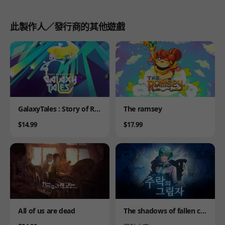
此製作人／發行商的其他遊戲
Product
Product
GalaxyTales : Story of Ra
The ramsey
punzel
Price
Price
$14.99
$17.99
Product
Product
All of us are dead
The shadows of fallen cit
y